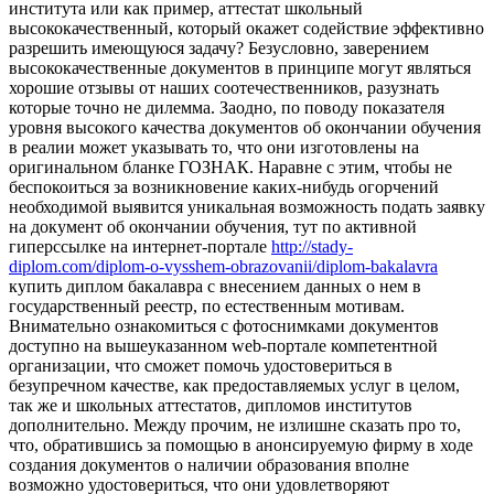
института или как пример, аттестат школьный
высококачественный, который окажет содействие эффективно
разрешить имеющуюся задачу? Безусловно, заверением
высококачественные документов в принципе могут являться
хорошие отзывы от наших соотечественников, разузнать
которые точно не дилемма. Заодно, по поводу показателя
уровня высокого качества документов об окончании обучения
в реалии может указывать то, что они изготовлены на
оригинальном бланке ГОЗНАК. Наравне с этим, чтобы не
беспокоиться за возникновение каких-нибудь огорчений
необходимой выявится уникальная возможность подать заявку
на документ об окончании обучения, тут по активной
гиперссылке на интернет-портале
http://stady-
diplom.com/diplom-o-vysshem-obrazovanii/diplom-bakalavra
купить диплом бакалавра с внесением данных о нем в
государственный реестр, по естественным мотивам.
Внимательно ознакомиться с фотоснимками документов
доступно на вышеуказанном web-портале компетентной
организации, что сможет помочь удостовериться в
безупречном качестве, как предоставляемых услуг в целом,
так же и школьных аттестатов, дипломов институтов
дополнительно. Между прочим, не излишне сказать про то,
что, обратившись за помощью в анонсируемую фирму в ходе
создания документов о наличии образования вполне
возможно удостовериться, что они удовлетворяют