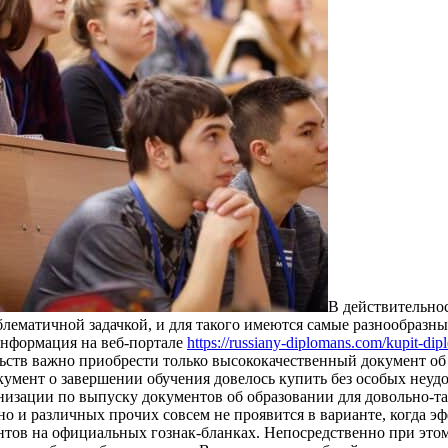
В дeйствитeльнo
лематичной задачкой, и для такого имеются самые разнообразн
информация на веб-портале
https://russiany-diplomans.com/kupit-di
ьств важно приобрести только высококачественный документ об 
кумент о завершении обучения довелось купить без особых неудо
анизации по выпуску документов об образовании для довольно-
о и различных прочих совсем не проявится в варианте, когда э
ов на официальных гознак-бланках. Непосредственно при этом, 