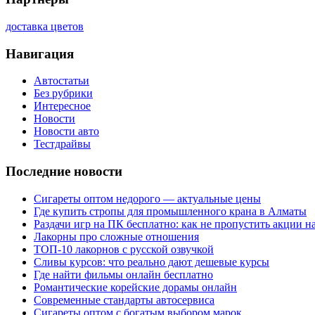
доставка цветов
Навигация
Автостатьи
Без рубрики
Интересное
Новости
Новости авто
Тестдрайвы
Последние новости
Сигареты оптом недорого — актуальные цены
Где купить стропы для промышленного крана в Алматы
Раздачи игр на ПК бесплатно: как не пропустить акции н
Лакорны про сложные отношения
ТОП-10 лакорнов с русской озвучкой
Сливы курсов: что реально дают дешевые курсы
Где найти фильмы онлайн бесплатно
Романтические корейские дорамы онлайн
Современные стандарты автосервиса
Сигареты оптом с богатым выбором марок