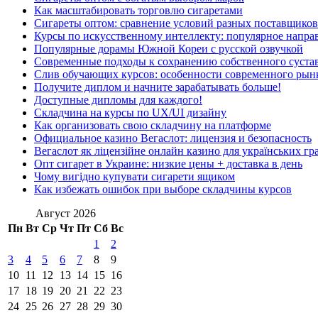
Как масштабировать торговлю сигаретами
Сигареты оптом: сравнение условий разных поставщиков
Курсы по искусственному интеллекту: популярное напра
Популярные дорамы Южной Кореи с русской озвучкой
Современные подходы к сохранению собственного суста
Слив обучающих курсов: особенности современного рын
Получите диплом и начните зарабатывать больше!
Доступные дипломы для каждого!
Складчина на курсы по UX/UI дизайну
Как организовать свою складчину на платформе
Официальное казино Вегаслот: лицензия и безопасность
Вегаслот як ліцензійне онлайн казино для українських гр
Опт сигарет в Украине: низкие цены + доставка в день
Чому вигідно купувати сигарети ящиком
Как избежать ошибок при выборе складчины курсов
Август 2026
Пн
Вт
Ср
Чт
Пт
Сб
Вс
1
2
3
4
5
6
7
8
9
10
11
12
13
14
15
16
17
18
19
20
21
22
23
24
25
26
27
28
29
30