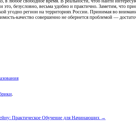
ко, в любое свободное время. В реальности, чтоб найти интере
и это, безусловно, весьма удобно и практично. Заметим, что пр
кой угодно регион на территориях России. Принимая во внимани
оимость-качество совершенно не обернется проблемой — достат
азования
убрики
.
ейну: Практическое Обучение для Начинающих
→