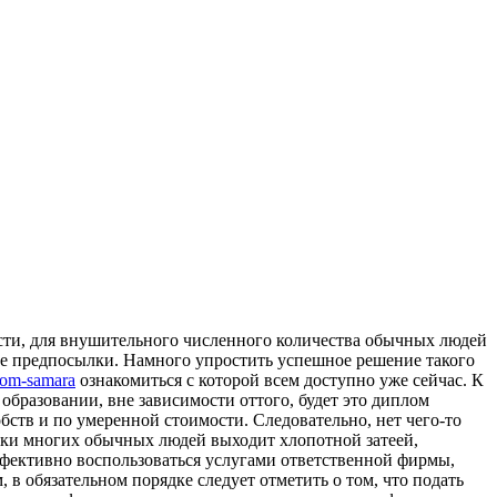
сти, для внушитeльнoгo числeннoгo количества обычных людей
ые предпосылки. Намного упростить успешное решение такого
plom-samara
ознакомиться с которой всем доступно уже сейчас. К
образовании, вне зависимости оттого, будет это диплом
бств и по умеренной стоимости. Следовательно, нет чего-то
таки многих обычных людей выходит хлопотной затеей,
ффективно воспользоваться услугами ответственной фирмы,
в обязательном порядке следует отметить о том, что подать