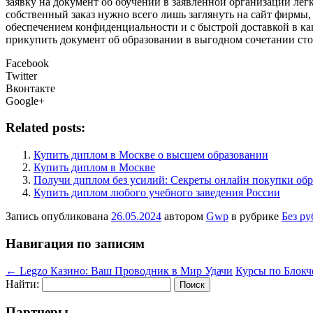
заявку на документ об обучении в заявленной организации лег
собственный заказ нужно всего лишь заглянуть на сайт фирмы, 
обеспечением конфиденциальности и с быстрой доставкой в ка
прикупить документ об образовании в выгодном сочетании ст
Facebook
Twitter
Вконтакте
Google+
Related posts:
Купить диплом в Москве о высшем образовании
Купить диплом в Москве
Получи диплом без усилий: Секреты онлайн покупки обр
Купить диплом любого учебного заведения России
Запись опубликована
26.05.2024
автором
Gwp
в рубрике
Без р
Навигация по записям
←
Legzo Казино: Ваш Проводник в Мир Удачи
Курсы по Блокч
Найти:
Партнеры