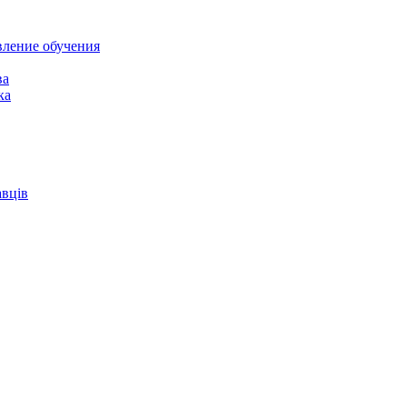
вление обучения
ва
ка
авців