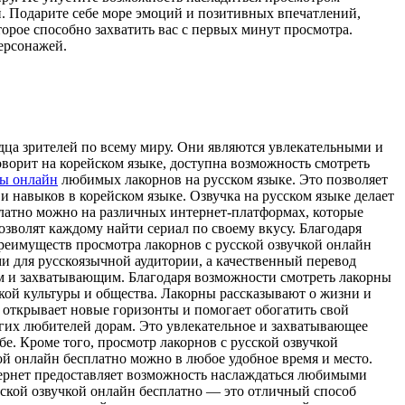
й. Подарите себе море эмоций и позитивных впечатлений,
орое способно захватить вас с первых минут просмотра.
ерсонажей.
дца зрителей по всему миру. Они являются увлекательными и
оворит на корейском языке, доступна возможность смотреть
ы онлайн
любимых лакорнов на русском языке. Это позволяет
 навыков в корейском языке. Озвучка на русском языке делает
латно можно на различных интернет-платформах, которые
зволят каждому найти сериал по своему вкусу. Благодаря
преимуществ просмотра лакорнов с русской озвучкой онлайн
ми для русскоязычной аудитории, а качественный перевод
ым и захватывающим. Благодаря возможности смотреть лакорны
ской культуры и общества. Лакорны рассказывают о жизни и
о открывает новые горизонты и помогает обогатить свой
гих любителей дорам. Это увлекательное и захватывающее
бе. Кроме того, просмотр лакорнов с русской озвучкой
й онлайн бесплатно можно в любое удобное время и место.
нтернет предоставляет возможность наслаждаться любимыми
сской озвучкой онлайн бесплатно — это отличный способ