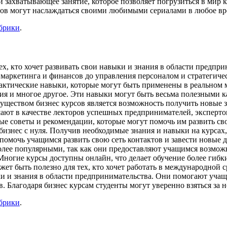
 и захватывающее занятие, которое позволяет погрузиться в ми
нов могут наслаждаться своими любимыми сериалами в любое вр
убрики
.
тех, кто хочет развивать свои навыки и знания в области предп
т маркетинга и финансов до управления персоналом и стратегич
актические навыки, которые могут быть применены в реальном м
 и многое другое. Эти навыки могут быть весьма полезными как д
уществом бизнес курсов является возможность получить новые 
ют в качестве лекторов успешных предпринимателей, экспертов
е советы и рекомендации, которые могут помочь им развить сво
й бизнес с нуля. Получив необходимые знания и навыки на курсах
 помочь учащимся развить свою сеть контактов и завести новые д
более популярными, так как они предоставляют учащимся возможн
огие курсы доступны онлайн, что делает обучение более гибки
жет быть полезно для тех, кто хочет работать в международной 
ыки и знания в области предпринимательства. Они помогают уч
. Благодаря бизнес курсам студенты могут уверенно взяться за н
убрики
.