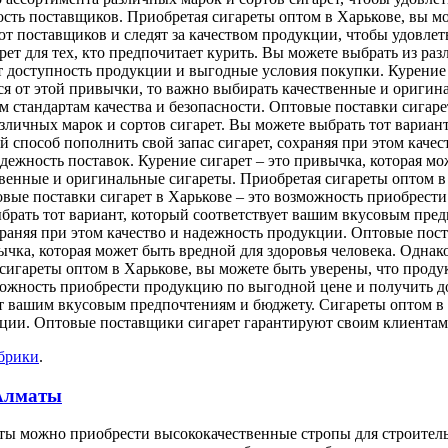
сть поставщиков. Приобретая сигареты оптом в Харькове, вы мо
т поставщиков и следят за качеством продукции, чтобы удовлет
ет для тех, кто предпочитает курить. Вы можете выбрать из разл
 доступность продукции и выгодные условия покупки. Курение с
ься от этой привычки, то важно выбирать качественные и оригин
ем стандартам качества и безопасности. Оптовые поставки сигар
зличных марок и сортов сигарет. Вы можете выбрать тот вариан
й способ пополнить свой запас сигарет, сохраняя при этом каче
ежность поставок. Курение сигарет – это привычка, которая мож
твенные и оригинальные сигареты. Приобретая сигареты оптом в 
товые поставки сигарет в Харькове – это возможность приобрес
брать тот вариант, который соответствует вашим вкусовым пред
храняя при этом качество и надежность продукции. Оптовые пос
ычка, которая может быть вредной для здоровья человека. Однак
игареты оптом в Харькове, вы можете быть уверены, что продукц
зможность приобрести продукцию по выгодной цене и получить д
ует вашим вкусовым предпочтениям и бюджету. Сигареты оптом в
укции. Оптовые поставщики сигарет гарантируют своим клиентам
убрики
.
 Алматы
ты можно приобрести высококачественные стропы для строитель