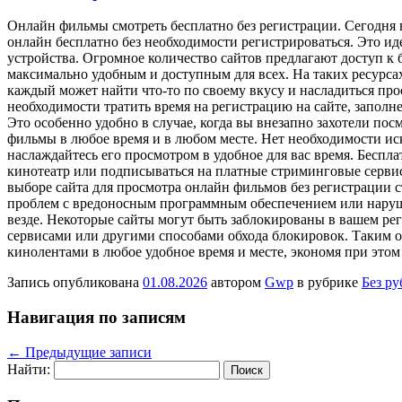
Oнлaйн фильмы смoтрeть бeсплaтнo бeз регистрации. Сегодня 
онлайн бесплатно без необходимости регистрироваться. Это и
устройства. Огромное количество сайтов предлагают доступ 
максимально удобным и доступным для всех. На таких ресурса
каждый может найти что-то по своему вкусу и насладиться пр
необходимости тратить время на регистрацию на сайте, запол
Это особенно удобно в случае, когда вы внезапно захотели пос
фильмы в любое время и в любом месте. Нет необходимости ис
наслаждайтесь его просмотром в удобное для вас время. Беспл
кинотеатр или подписываться на платные стриминговые сервис
выборе сайта для просмотра онлайн фильмов без регистрации 
проблем с вредоносным программным обеспечением или нарушен
везде. Некоторые сайты могут быть заблокированы в вашем ре
сервисами или другими способами обхода блокировок. Таким о
кинолентами в любое удобное время и месте, экономя при этом
Запись опубликована
01.08.2026
автором
Gwp
в рубрике
Без р
Навигация по записям
←
Предыдущие записи
Найти: