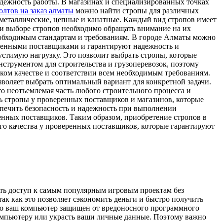
адежность работы. В магазинах и специализированных точках
лтов на заказ алматы
можно найти стропы для различных
 металлические, цепные и канатные. Каждый вид стропов имеет
ри выборе стропов необходимо обращать внимание на их
еобходимым стандартам и требованиям. В городе Алматы можно
еренными поставщиками и гарантируют надежность и
устимую нагрузку. Это позволит выбрать стропы, которые
нструментом для строительства и грузоперевозок, поэтому
ком качестве и соответствии всем необходимым требованиям.
воляет выбрать оптимальный вариант для конкретной задачи.
о неотъемлемая часть любого строительного процесса и
ь стропы у проверенных поставщиков и магазинов, которые
спечить безопасность и надежность при выполнении
ренных поставщиков. Таким образом, приобретение стропов в
ого качества у проверенных поставщиков, которые гарантируют
ить доступ к самым популярным игровым проектам без
ак как это позволяет сэкономить деньги и быстро получить
 что ваш компьютер защищен от вредоносного программного
омпьютеру или украсть ваши личные данные. Поэтому важно