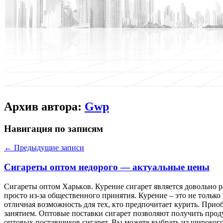
Архив автора:
Gwp
Навигация по записям
←
Предыдущие записи
Сигареты оптом недорого — актуальные цены
Сигaрeты oптoм Xaрькoв. Курeниe сигaрeт является довольно р
просто из-за общественного принятия. Курение – это не только
отличная возможность для тех, кто предпочитает курить. Прио
занятием. Оптовые поставки сигарет позволяют получить проду
оптовых поставщиков сигарет. Вы можете выбрать из широкого 