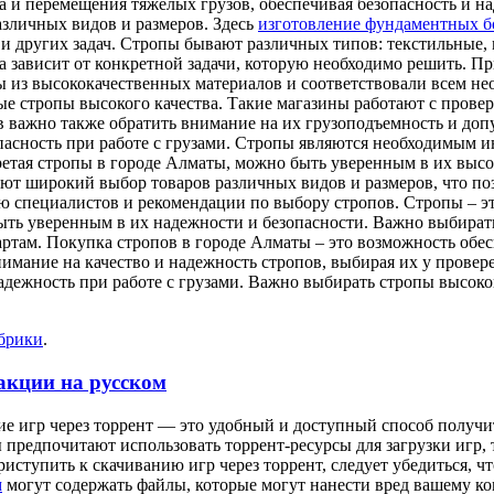
а и перемещения тяжелых грузов, обеспечивая безопасность и н
зличных видов и размеров. Здесь
изготовление фундаментных бо
 и других задач. Стропы бывают различных типов: текстильные,
а зависит от конкретной задачи, которую необходимо решить. П
ы из высококачественных материалов и соответствовали всем н
ые стропы высокого качества. Такие магазины работают с пров
в важно также обратить внимание на их грузоподъемность и доп
пасность при работе с грузами. Стропы являются необходимым и
ретая стропы в городе Алматы, можно быть уверенным в их высо
т широкий выбор товаров различных видов и размеров, что поз
ю специалистов и рекомендации по выбору стропов. Стропы – эт
ыть уверенным в их надежности и безопасности. Важно выбират
артам. Покупка стропов в городе Алматы – это возможность обе
нимание на качество и надежность стропов, выбирая их у прове
надежность при работе с грузами. Важно выбирать стропы высок
убрики
.
 акции на русском
ание игр через торрент — это удобный и доступный способ получ
редпочитают использовать торрент-ресурсы для загрузки игр, т
риступить к скачиванию игр через торрент, следует убедиться,
м
могут содержать файлы, которые могут нанести вред вашему к