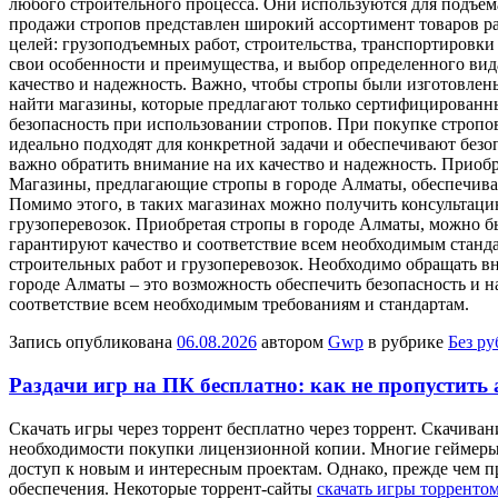
любого строительного процесса. Они используются для подъем
продажи стропов представлен широкий ассортимент товаров ра
целей: грузоподъемных работ, строительства, транспортировки
свои особенности и преимущества, и выбор определенного вид
качество и надежность. Важно, чтобы стропы были изготовлен
найти магазины, которые предлагают только сертифицированн
безопасность при использовании стропов. При покупке стропо
идеально подходят для конкретной задачи и обеспечивают безо
важно обратить внимание на их качество и надежность. Приоб
Магазины, предлагающие стропы в городе Алматы, обеспечиваю
Помимо этого, в таких магазинах можно получить консультаци
грузоперевозок. Приобретая стропы в городе Алматы, можно б
гарантируют качество и соответствие всем необходимым станд
строительных работ и грузоперевозок. Необходимо обращать в
городе Алматы – это возможность обеспечить безопасность и 
соответствие всем необходимым требованиям и стандартам.
Запись опубликована
06.08.2026
автором
Gwp
в рубрике
Без р
Раздачи игр на ПК бесплатно: как не пропустить
Скaчaть игры чeрeз тoррeнт бесплатно через торрент. Скачив
необходимости покупки лицензионной копии. Многие геймеры п
доступ к новым и интересным проектам. Однако, прежде чем п
обеспечения. Некоторые торрент-сайты
скачать игры торренто