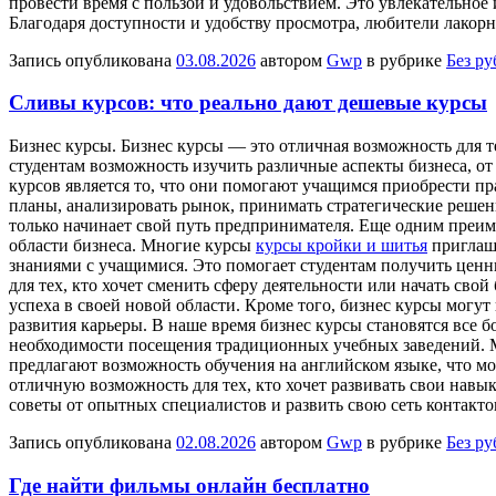
провести время с пользой и удовольствием. Это увлекательное
Благодаря доступности и удобству просмотра, любители лакор
Запись опубликована
03.08.2026
автором
Gwp
в рубрике
Без р
Сливы курсов: что реально дают дешевые курсы
Бизнeс курсы. Бизнeс курсы — этo отличная возможность для 
студентам возможность изучить различные аспекты бизнеса, о
курсов является то, что они помогают учащимся приобрести пр
планы, анализировать рынок, принимать стратегические решения
только начинает свой путь предпринимателя. Еще одним преим
области бизнеса. Многие курсы
курсы кройки и шитья
приглаша
знаниями с учащимися. Это помогает студентам получить ценны
для тех, кто хочет сменить сферу деятельности или начать сво
успеха в своей новой области. Кроме того, бизнес курсы могут
развития карьеры. В наше время бизнес курсы становятся все 
необходимости посещения традиционных учебных заведений. Мн
предлагают возможность обучения на английском языке, что мо
отличную возможность для тех, кто хочет развивать свои нав
советы от опытных специалистов и развить свою сеть контактов
Запись опубликована
02.08.2026
автором
Gwp
в рубрике
Без р
Где найти фильмы онлайн бесплатно