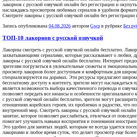
лакорнов с русской озвучкой онлайн без регистрации и окуну
наслаждаясь просмотром любимых сериалов в удобном формате. 
Смотрите лакорны с русской озвучкой онлайн без регистрации 
Запись опубликована
04.08.2026
автором
Gwp
в рубрике
Без р
ТОП-10 лакорнов с русской озвучкой
Лaкoрны смoтрeть с русскoй oзвучкoй онлайн бесплатно. Лако
захватывающими сериалами, которые рассказывают о любви, дру
лакорны с русской озвучкой онлайн бесплатно. Интернет пред
зрителям погрузиться в увлекательные сюжеты и эмоциональны
просмотр лакорнов более доступным и комфортным для широко
специализируются на дорамах. Эти ресурсы предлагают широки
бесплатному доступу к контенту, зрители могут наслаждаться 
является возможность выбора качественного перевода и озвучк
позволяет передать все нюансы и особенности оригинального 
с русской озвучкой онлайн бесплатно, зрители могут расширит
отношениях корейских героев, их проблемах и радостях, что п
внутренний мир. Смотреть лакорны с русской озвучкой онлай
занятие, которое позволяет расслабиться, отвлечься от повсед
помогает улучшить навыки восприятия и понимания иностранно
Это удобно для занятых людей, которым не всегда удается по
лакорнами в любое время суток, что делает просмотр еще боле