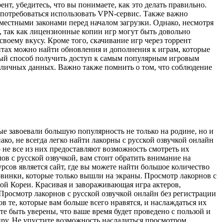
нт, убедитесь, что вы понимаете, как это делать правильно.
потребоваться использовать VPN-сервис. Также важно
 местными законами перед началом загрузки. Однако, несмотря
, так как лицензионные копии игр могут быть довольно
воему вкусу. Кроме того, скачивание игр через торрент
йтах можно найти обновления и дополнения к играм, которые
ный способ получить доступ к самым популярным игровым
 личных данных. Важно также помнить о том, что соблюдение
е завоевали большую популярность не только на родине, но и
ако, не всегда легко найти лакорны с русской озвучкой онлайн
 не все из них предоставляют возможность смотреть их
ов с русской озвучкой, вам стоит обратить внимание на
сов является сайт, где вы можете найти большое количество
новинки, которые только вышли на экраны. Просмотр лакорнов с
ой Кореи. Красивая и завораживающая игра актеров,
росмотр лакорнов с русской озвучкой онлайн без регистрации
 те, которые вам больше всего нравятся, и наслаждаться их
е быть уверены, что ваше время будет проведено с пользой и
иру. Не упустите возможность насладиться просмотром