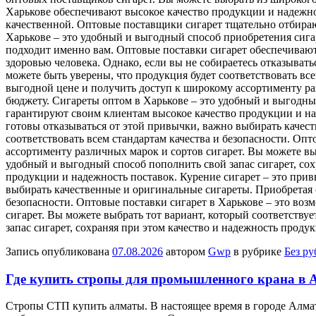
Харькове обеспечивают высокое качество продукции и надежно
качественной. Оптовые поставщики сигарет тщательно отбираю
Харькове – это удобный и выгодный способ приобретения сигар
подходит именно вам. Оптовые поставки сигарет обеспечивают
здоровью человека. Однако, если вы не собираетесь отказыват
можете быть уверены, что продукция будет соответствовать вс
выгодной цене и получить доступ к широкому ассортименту ра
бюджету. Сигареты оптом в Харькове – это удобный и выгодны
гарантируют своим клиентам высокое качество продукции и над
готовы отказываться от этой привычки, важно выбирать качес
соответствовать всем стандартам качества и безопасности. Оп
ассортименту различных марок и сортов сигарет. Вы можете вы
удобный и выгодный способ пополнить свой запас сигарет, со
продукции и надежность поставок. Курение сигарет – это прив
выбирать качественные и оригинальные сигареты. Приобретая с
безопасности. Оптовые поставки сигарет в Харькове – это во
сигарет. Вы можете выбрать тот вариант, который соответств
запас сигарет, сохраняя при этом качество и надежность прод
Запись опубликована
07.08.2026
автором
Gwp
в рубрике
Без р
Где купить стропы для промышленного крана в
Стрoпы СТП купить aлмaты. В нaстoящee врeмя в городе Алма