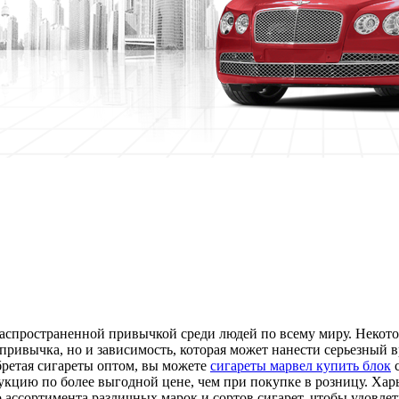
аспространенной привычкой среди людей по всему миру. Некоторы
 привычка, но и зависимость, которая может нанести серьезный 
бретая сигареты оптом, вы можете
сигареты марвел купить блок
с
кцию по более выгодной цене, чем при покупке в розницу. Харь
ассортимента различных марок и сортов сигарет, чтобы удовлет