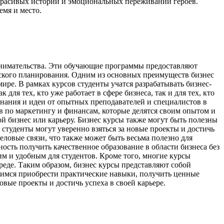
р красивых историй и эмоциональных переживаний героев.
емя и место.
ринимательства. Эти обучающие программы предоставляют
еского планирования. Одним из основных преимуществ бизнес
ире. В рамках курсов студенты учатся разрабатывать бизнес-
ля тех, кто уже работает в сфере бизнеса, так и для тех, кто
знания и идеи от опытных преподавателей и специалистов в
 по маркетингу и финансам, которые делятся своим опытом и
й бизнес или карьеру. Бизнес курсы также могут быть полезны
, студенты могут уверенно взяться за новые проекты и достичь
еловые связи, что также может быть весьма полезно для
ость получить качественное образование в области бизнеса без
м и удобным для студентов. Кроме того, многие курсы
среде. Таким образом, бизнес курсы представляют собой
ащимся приобрести практические навыки, получить ценные
овые проекты и достичь успеха в своей карьере.