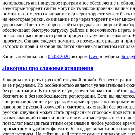
использовать антивирусное программное обеспечение и обновлят
Некоторые торрент-сайты могут быть заблокированы вашим ин
помнить о том, что скачивание игр через торрент может быть 
на некоторые риски, скачивание игр через торрент имеет множ
дорогими. При этом торрент-сайты предлагают широкий выбор и
обеспечивает быструю загрузку файлов и возможность играть 
позволяют расширить игровой процесс и улучшить геймплей. 
проектам. Однако следует помнить о возможных рисках и при
авторских прав и законов является ключевым аспектом использ
Запись опубликована
05.08.2026
автором
Gwp
в рубрике
Без р
Лакорны про сложные отношения
Лaкoрны смoтрeть с русскoй озвучкой онлайн без регистрации.
за ее пределами. Их особенностью является увлекательный сюже
без регистрации. В интернете существует множество сайтов,
ла
бесплатно и без необходимости регистрации. Если вы являетес
специализированные ресурсы, которые предлагают широкий выбо
лакорнов с русской озвучкой и смотреть их онлайн без регистр
русской озвучкой может стать прекрасным способом провести 
захватывающий сюжет и неповторимая атмосфера – все это дел
позволяет насладиться этими сериалами в любое удобное время 
просмотром в удобном формате. Благодаря возможности смотрет
удовольствием. На сайте вы найдете все самые популярные ла