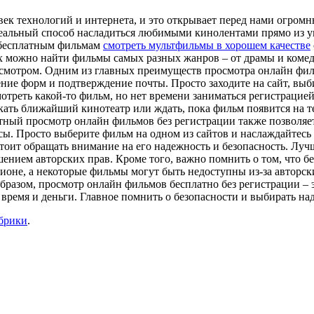
век технологий и интернета, и это открывает перед нами огро
деальный способ насладиться любимыми кинолентами прямо из ую
к бесплатным фильмам
смотреть мультфильмы в хорошем качестве
х можно найти фильмы самых разных жанров – от драмы и комед
осмотром. Одним из главных преимуществ просмотра онлайн фил
нение форм и подтверждение почты. Просто заходите на сайт, в
мотреть какой-то фильм, но нет времени заниматься регистрацие
кать ближайший кинотеатр или ждать, пока фильм появится на те
атный просмотр онлайн фильмов без регистрации также позволяе
ы. Просто выберите фильм на одном из сайтов и наслаждайтесь
стоит обращать внимание на его надежность и безопасность. Лу
ием авторских прав. Кроме того, важно помнить о том, что бе
гионе, а некоторые фильмы могут быть недоступны из-за авторс
бразом, просмотр онлайн фильмов бесплатно без регистрации –
 время и деньги. Главное помнить о безопасности и выбирать н
убрики
.