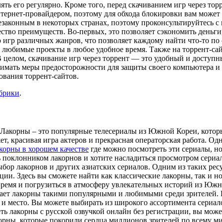
ь его регулярно. Кроме того, перед скачиванием игр через торре
тернет-провайдером, поэтому для обхода блокировки вам может 
незаконным в некоторых странах, поэтому проконсультируйтесь с
ество преимуществ. Во-первых, это позволяет сэкономить деньги
гр различных жанров, что позволяет каждому найти что-то по с
в любимые проекты в любое удобное время. Также на торрент-са
В целом, скачивание игр через торрент — это удобный и доступ
нимать меры предосторожности для защиты своего компьютера и
ования торрент-сайтов.
убрики
.
 Лакорны – это популярные телесериалы из Южной Кореи, которы
т, красивая игра актеров и прекрасная операторская работа. Одн
корны в хорошем качестве
где можно посмотреть эти сериалы, но
ь поклонником лакорнов и хотите насладиться просмотром сериал
р лакорнов и других азиатских сериалов. Одним из таких ресур
ации. Здесь вы сможете найти как классические лакорны, так и 
время и погрузиться в атмосферу увлекательных историй из Южн
ает лакорны такими популярными и любимыми среди зрителей. П
и место. Вы можете выбирать из широкого ассортимента сериалов
ь лакорны с русской озвучкой онлайн без регистрации, вы может
корны, которые покорили сердца миллионов зрителей по всему м