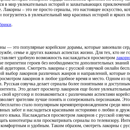
ться в мир увлекательных историй и захватывающих приключени
Лакорны – это не просто сериалы, это настоящее искусство, кот
и погрузитесь в увлекательный мир красивых историй и ярких п
убрики
.
рны — это популярные корейские дорамы, которые завоевали сер
жбе, семье и других важных аспектах жизни. Для тех, кто не г
оставляет удобную возможность наслаждаться просмотром
лакорн
е перипетии героев без необходимости дополнительных знаний и
й аудитории. Смотреть лакорны с русской озвучкой онлайн бесп
й выбор лакорнов различных жанров и направлений, которые по
просмотром лакорнов в любое удобное время и место. Одним из 
и. Русская озвучка делает сериалы более понятными и доступны
контента. Это делает просмотр лакорнов еще более увлекательн
ь свой кругозор и познакомиться с различными аспектами корей
озволяет зрителям лучше понять и сопереживать персонажам. Эт
н бесплатно стало популярным времяпрепровождением среди мно
невных забот и насладиться красивыми историями о любви и друж
го языка. Наслаждаться просмотром лакорнов с русской озвучко
сещать кинотеатры или просматривать сериалы по телевизору. И
е комфортным и удобным. Таким образом, смотреть лакорны с ру