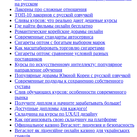
на русском
Лакорны про сложные отношения
ТОП-10 лакорнов с русской озвучкой
Сливы курсов: что реально дают дешевые курсы
Где найти фильмы онлайн бесплатно
Романтические корейские дорамы онлайн
Современные стандарты автосервиса
Сигареты оптом с богатым выбором марок
Как масштабировать торговлю сигаретами
Сигареты оптом: сравнение условий разных
поставщиков
Курсы по искусственному интеллекту: популярное
направление обучения
Популярные дорамы Южной Кореи с русской озвучкой
Современные подходы к сохранению собственного
сустава
Слив обучающих курсов: особенности современного
рынка
Получите диплом и начните зарабатывать больше!
Доступные дипломы для каждого!
Складчина на курсы по UX/UI дизайну
Как организовать свою складчину на платформе
Официальное казино Вегаслот: лицензия и безопасность
Вегаслот як ліцензійне онлайн казино для українських
гравців