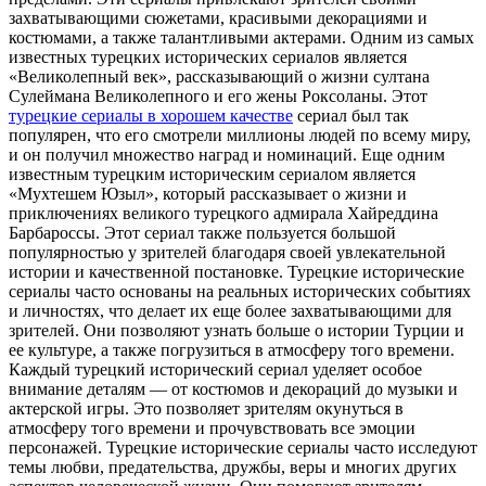
захватывающими сюжетами, красивыми декорациями и
костюмами, а также талантливыми актерами. Одним из самых
известных турецких исторических сериалов является
«Великолепный век», рассказывающий о жизни султана
Сулеймана Великолепного и его жены Роксоланы. Этот
турецкие сериалы в хорошем качестве
сериал был так
популярен, что его смотрели миллионы людей по всему миру,
и он получил множество наград и номинаций. Еще одним
известным турецким историческим сериалом является
«Мухтешем Юзыл», который рассказывает о жизни и
приключениях великого турецкого адмирала Хайреддина
Барбароссы. Этот сериал также пользуется большой
популярностью у зрителей благодаря своей увлекательной
истории и качественной постановке. Турецкие исторические
сериалы часто основаны на реальных исторических событиях
и личностях, что делает их еще более захватывающими для
зрителей. Они позволяют узнать больше о истории Турции и
ее культуре, а также погрузиться в атмосферу того времени.
Каждый турецкий исторический сериал уделяет особое
внимание деталям — от костюмов и декораций до музыки и
актерской игры. Это позволяет зрителям окунуться в
атмосферу того времени и прочувствовать все эмоции
персонажей. Турецкие исторические сериалы часто исследуют
темы любви, предательства, дружбы, веры и многих других