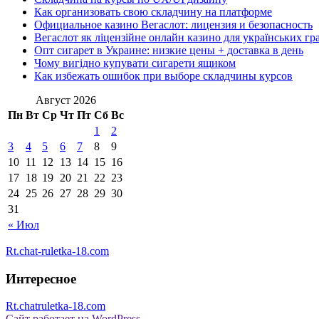
Как организовать свою складчину на платформе
Официальное казино Вегаслот: лицензия и безопасность
Вегаслот як ліцензійне онлайн казино для українських гр
Опт сигарет в Украине: низкие цены + доставка в день
Чому вигідно купувати сигарети ящиком
Как избежать ошибок при выборе складчины курсов
Август 2026
Пн
Вт
Ср
Чт
Пт
Сб
Вс
1
2
3
4
5
6
7
8
9
10
11
12
13
14
15
16
17
18
19
20
21
22
23
24
25
26
27
28
29
30
31
« Июл
Rt.chat-ruletka-18.com
Интересное
Rt.chatruletka-18.com
Сайт работает на WordPress