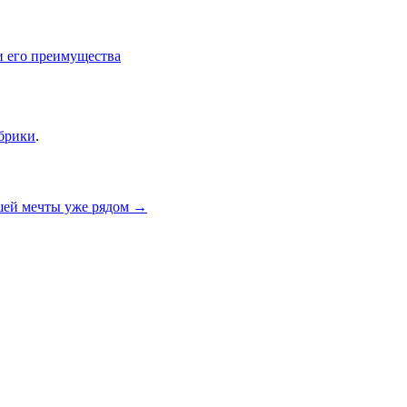
и его преимущества
убрики
.
ей мечты уже рядом
→