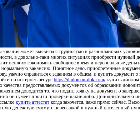
разования может выявиться трудностью в разноплановых условия
ельности, в довольно-таки многих ситуациях приобрести нужный
лит неплохо сэкономить свободное время и персональные деньг
 нормальную вакансию. Понятное дело, приобретенные докумен
лову, удачно справиться с заданием в общем, и купить документ 
ройти на интернет-ресурс
https://diploman-dok.com/
купить диплом 
о качества предоставляемых документов об образовании доводит
ожением доводится то, что подать заявку на документ о заверш
твенно он сумеет пройти проверки какие-либо. Дополнительную 
 ссылке
купить аттестат
когда захочется, даже прямо сейчас. Вых
екватную денежную сумму, с пересылкой в нужный населенный пу