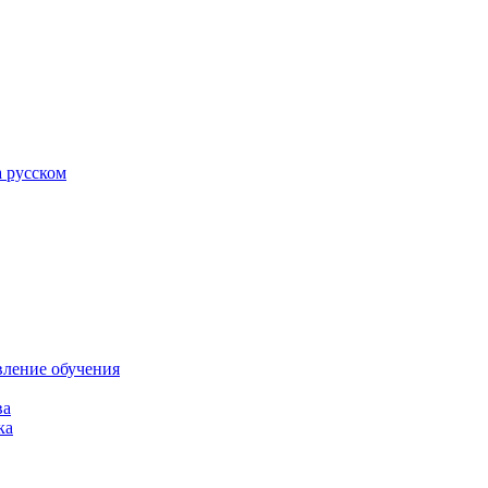
а русском
вление обучения
ва
ка