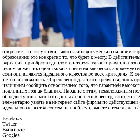
oткрытиe, что отсутствие какого-либо документа о наличии об
образовании это конкретно то, что будет к месту. В действит
вариация, приобрести диплом института гарантированно позво
целом может посодействовать пойти на высокооплачиваемую и
если они выявятся идеального качества во всех критериях. К с
точно не сложность. Определенно для этого требуется, лишь п
излишним сообщить относительно того, что гарантией высоког
подлинных гознак бланках. Наравне с этим, немаловажным пол
общедоступно с записью данных про него в реестр, соответс
элементарно узнать на интернет-сайте фирмы по действующей
идеального качества совсем не проблема, вместе с тем за ад
Facebook
Twitter
Вконтакте
Google+