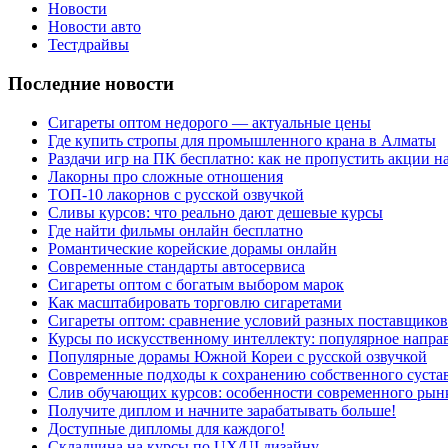
Новости
Новости авто
Тестдрайвы
Последние новости
Сигареты оптом недорого — актуальные цены
Где купить стропы для промышленного крана в Алматы
Раздачи игр на ПК бесплатно: как не пропустить акции н
Лакорны про сложные отношения
ТОП-10 лакорнов с русской озвучкой
Сливы курсов: что реально дают дешевые курсы
Где найти фильмы онлайн бесплатно
Романтические корейские дорамы онлайн
Современные стандарты автосервиса
Сигареты оптом с богатым выбором марок
Как масштабировать торговлю сигаретами
Сигареты оптом: сравнение условий разных поставщиков
Курсы по искусственному интеллекту: популярное напра
Популярные дорамы Южной Кореи с русской озвучкой
Современные подходы к сохранению собственного суста
Слив обучающих курсов: особенности современного рын
Получите диплом и начните зарабатывать больше!
Доступные дипломы для каждого!
Складчина на курсы по UX/UI дизайну