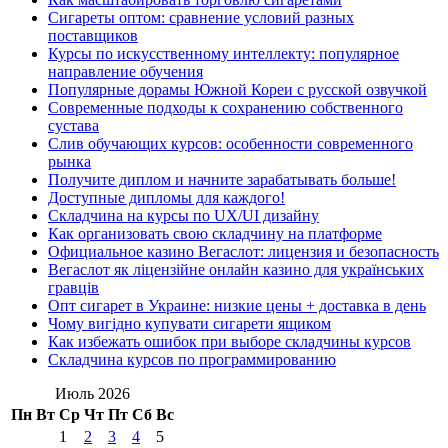
Сигареты оптом: сравнение условий разных
поставщиков
Курсы по искусственному интеллекту: популярное
направление обучения
Популярные дорамы Южной Кореи с русской озвучкой
Современные подходы к сохранению собственного
сустава
Слив обучающих курсов: особенности современного
рынка
Получите диплом и начните зарабатывать больше!
Доступные дипломы для каждого!
Складчина на курсы по UX/UI дизайну
Как организовать свою складчину на платформе
Официальное казино Вегаслот: лицензия и безопасность
Вегаслот як ліцензійне онлайн казино для українських
гравців
Опт сигарет в Украине: низкие цены + доставка в день
Чому вигідно купувати сигарети ящиком
Как избежать ошибок при выборе складчины курсов
Складчина курсов по программированию
Июль 2026
Пн
Вт
Ср
Чт
Пт
Сб
Вс
1
2
3
4
5