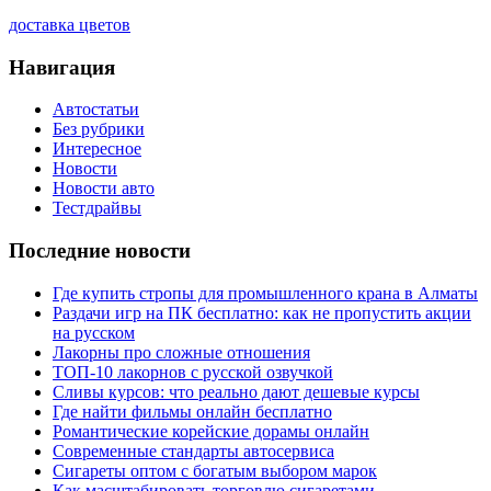
доставка цветов
Навигация
Автостатьи
Без рубрики
Интересное
Новости
Новости авто
Тестдрайвы
Последние новости
Где купить стропы для промышленного крана в Алматы
Раздачи игр на ПК бесплатно: как не пропустить акции
на русском
Лакорны про сложные отношения
ТОП-10 лакорнов с русской озвучкой
Сливы курсов: что реально дают дешевые курсы
Где найти фильмы онлайн бесплатно
Романтические корейские дорамы онлайн
Современные стандарты автосервиса
Сигареты оптом с богатым выбором марок
Как масштабировать торговлю сигаретами