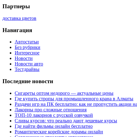
Партнеры
доставка цветов
Навигация
Автостатьи
Без рубрики
Интересное
Новости
Новости авто
Тестдрайвы
Последние новости
Сигареты оптом недорого — актуальные цены
Где купить стропы для промышленного крана в Алматы
Раздачи игр на ПК бесплатно: как не пропустить акции н
Лакорны про сложные отношения
ТОП-10 лакорнов с русской озвучкой
Сливы курсов: что реально дают дешевые курсы
Где найти фильмы онлайн бесплатно
Романтические корейские дорамы онлайн