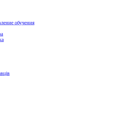
вление обучения
ва
ка
авців