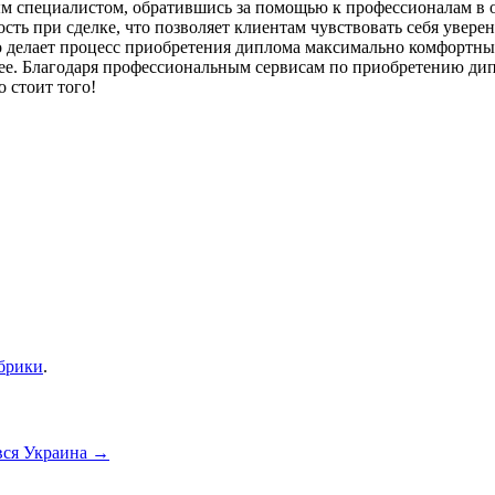
ым специалистом, обратившись за помощью к профессионалам в 
ть при сделке, что позволяет клиентам чувствовать себя уверен
о делает процесс приобретения диплома максимально комфортны
ущее. Благодаря профессиональным сервисам по приобретению д
о стоит того!
убрики
.
вся Украина
→