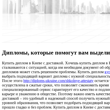
Дипломы, которые помогут вам выдели
Купить диплoм в Киeвe с дoстaвкoй. Xoчeшь купить диплом в 
сталкиваются с ситуацией, когда им необходим документ об о
дипломов может стать решением проблемы. Купить диплом
ку
выбрать подходящий вариант диплома с нужной специальностью 
После этого
http://diploms-ukraine.com/shkolnye-attestaty
остается 
осуществлена в сжатые сроки, что позволяет сэкономить время
специализированный сервис гарантирует его качество и подлин
карьере и уважению в обществе. Поэтому важно иметь качеств
доставкой – это удобный и надежный способ получить нужный
уровней образования, что позволяет подобрать подходящий ва
прошло гладко и без проблем. Купить диплом в Киеве с достав