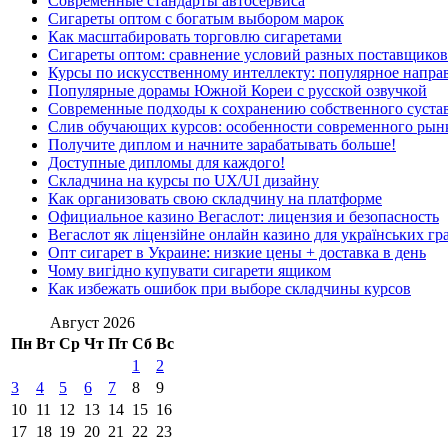
Современные стандарты автосервиса
Сигареты оптом с богатым выбором марок
Как масштабировать торговлю сигаретами
Сигареты оптом: сравнение условий разных поставщиков
Курсы по искусственному интеллекту: популярное напра
Популярные дорамы Южной Кореи с русской озвучкой
Современные подходы к сохранению собственного суста
Слив обучающих курсов: особенности современного рын
Получите диплом и начните зарабатывать больше!
Доступные дипломы для каждого!
Складчина на курсы по UX/UI дизайну
Как организовать свою складчину на платформе
Официальное казино Вегаслот: лицензия и безопасность
Вегаслот як ліцензійне онлайн казино для українських гр
Опт сигарет в Украине: низкие цены + доставка в день
Чому вигідно купувати сигарети ящиком
Как избежать ошибок при выборе складчины курсов
Август 2026
Пн
Вт
Ср
Чт
Пт
Сб
Вс
1
2
3
4
5
6
7
8
9
10
11
12
13
14
15
16
17
18
19
20
21
22
23