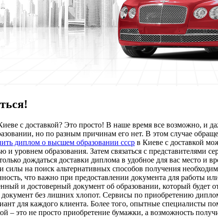
ться!
Киеве с доставкой? Это просто! В наше время все возможно, и 
бразовании, но по разным причинам его нет. В этом случае обр
пить диплом о высшем образовании ссср
в Киеве с доставкой мо
и уровнем образования. Затем связаться с представителями серви
только дождаться доставки диплома в удобное для вас место и в
 и силы на поиск альтернативных способов получения необходим
ность, что важно при предоставлении документа для работы или
енный и достоверный документ об образовании, который будет о
 документ без лишних хлопот. Сервисы по приобретению дипло
риант для каждого клиента. Более того, опытные специалисты п
кой – это не просто приобретение бумажки, а возможность полу