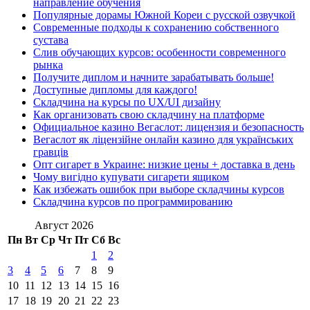
направление обучения
Популярные дорамы Южной Кореи с русской озвучкой
Современные подходы к сохранению собственного
сустава
Слив обучающих курсов: особенности современного
рынка
Получите диплом и начните зарабатывать больше!
Доступные дипломы для каждого!
Складчина на курсы по UX/UI дизайну
Как организовать свою складчину на платформе
Официальное казино Вегаслот: лицензия и безопасность
Вегаслот як ліцензійне онлайн казино для українських
гравців
Опт сигарет в Украине: низкие цены + доставка в день
Чому вигідно купувати сигарети ящиком
Как избежать ошибок при выборе складчины курсов
Складчина курсов по программированию
Август 2026
Пн
Вт
Ср
Чт
Пт
Сб
Вс
1
2
3
4
5
6
7
8
9
10
11
12
13
14
15
16
17
18
19
20
21
22
23