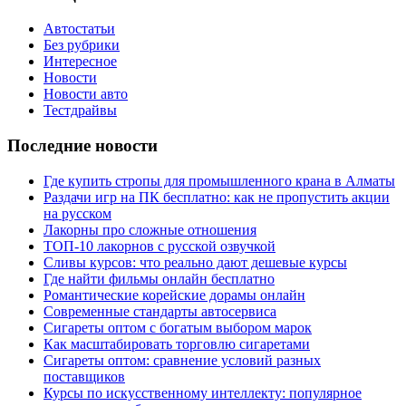
Автостатьи
Без рубрики
Интересное
Новости
Новости авто
Тестдрайвы
Последние новости
Где купить стропы для промышленного крана в Алматы
Раздачи игр на ПК бесплатно: как не пропустить акции
на русском
Лакорны про сложные отношения
ТОП-10 лакорнов с русской озвучкой
Сливы курсов: что реально дают дешевые курсы
Где найти фильмы онлайн бесплатно
Романтические корейские дорамы онлайн
Современные стандарты автосервиса
Сигареты оптом с богатым выбором марок
Как масштабировать торговлю сигаретами
Сигареты оптом: сравнение условий разных
поставщиков
Курсы по искусственному интеллекту: популярное