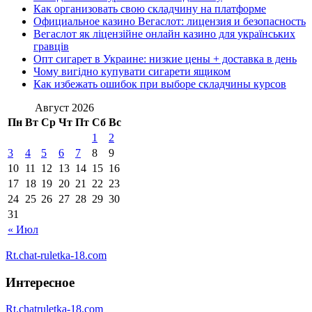
Как организовать свою складчину на платформе
Официальное казино Вегаслот: лицензия и безопасность
Вегаслот як ліцензійне онлайн казино для українських
гравців
Опт сигарет в Украине: низкие цены + доставка в день
Чому вигідно купувати сигарети ящиком
Как избежать ошибок при выборе складчины курсов
Август 2026
Пн
Вт
Ср
Чт
Пт
Сб
Вс
1
2
3
4
5
6
7
8
9
10
11
12
13
14
15
16
17
18
19
20
21
22
23
24
25
26
27
28
29
30
31
« Июл
Rt.chat-ruletka-18.com
Интересное
Rt.chatruletka-18.com