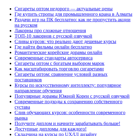
Сигареты оптом недорого — актуальные цены
Где купить стропы для промышленного крана в Алматы
Раздачи игр на ПК бесплатно: как не пропустить акции
на русском
Лакорны про сложные отношения
ТОП-10 лакорнов с русской озвучкой
Сливы курсов: что реально дают дешевые курсы
Где найти фильмы онлайн бесплатно
Романтические корейские дорамы онлайн
Современные стандарты автосервиса
Сигареты оптом с богатым выбором марок
Как масштабировать торговлю сигаретами
Сигареты оптом: сравнение условий разных
поставщиков
Курсы по искусственному интеллекту: популярное
направление обучения
Популярные дорамы Южной Кореи с русской озвучкой
Современные подходы к сохранению собственного
сустава
Слив обучающих курсов: особенности современного
рынка
Получите диплом и начните зарабатывать больше!
Доступные дипломы для каждого!
Складчина на курсы по UX/UI дизайну