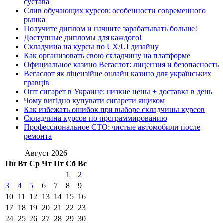
сустава
Слив обучающих курсов: особенности современного
рынка
Получите диплом и начните зарабатывать больше!
Доступные дипломы для каждого!
Складчина на курсы по UX/UI дизайну
Как организовать свою складчину на платформе
Официальное казино Вегаслот: лицензия и безопасность
Вегаслот як ліцензійне онлайн казино для українських
гравців
Опт сигарет в Украине: низкие цены + доставка в день
Чому вигідно купувати сигарети ящиком
Как избежать ошибок при выборе складчины курсов
Складчина курсов по программированию
Профессиональное СТО: чистые автомобили после
ремонта
Август 2026
Пн
Вт
Ср
Чт
Пт
Сб
Вс
1
2
3
4
5
6
7
8
9
10
11
12
13
14
15
16
17
18
19
20
21
22
23
24
25
26
27
28
29
30