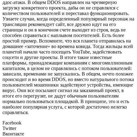
ддос-атаки. В общем DDOS направлен на чрезмерную
загрузку конкретного проекта, дабы он не справлялся с
количеством пользователей и переставал функционировать.
Узнаете случаи, когда определенный популярный персонаж на
трансляции рекомендует сайт, все дружно идут на его
страницы и он в конечном счете выходит из строя, ведь не
способен справиться с наплывом посетителей. Есть более
простой пример. Вспомните, что вся планета отправилась на
домашнее «заточение» во времена ковида. Тогда жильцы всей
планетой начали часто посещать YouTube, задействовать
соцсети и другие проекты. В итоге такие известные
платформы, принадлежащие компаниям с многомиллионным
капиталом, в целом не справлялись с потоком пользователей:
зависали, временами не запускались. В общем, нечто похожее
происходит и во время DDOS, но вместо натурального потока
пользователей мошенники задействуют устройства, имеющие
вирус. Они все посылают сигнал на заказанный проект, в
итоге его перегрузят, не дадут обычным пользователям
нормально пользоваться площадкой. В принципе, это и есть
наиболее популярная услуга, с которой достаточно нелегко
справляться.
Facebook
Twitter
Вконтакте