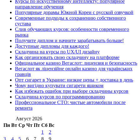
Курсы по искусственному интеллекту: популярное
направление обучения
Популярные дорамы Южной Кореи с русской озвучкой
Современные подходы к сохранению собственного
сустава
Слив обучающих курсов: особенности современного
рынка
Получите диплом и начните зарабатывать больше!
Доступные дипломы для каждого!
Складчина на курсы по UX/UI дизайну
Как организовать свою складчину на платформе
Официальное казино Вегаслот: лицензия и безопасность
Вегаслот як ліцензійне онлайн казино для українських
гравців
Опт сигарет в Украине: низкие цены + доставка в день
Чому вигідно купувати сигарети ящиком
Как избежать ошибок при выборе складчины курсов
Складчина курсов по программированию
Профессиональное СТО: чистые автомобили после
ремонта
Август 2026
Пн
Вт
Ср
Чт
Пт
Сб
Вс
1
2
3
4
5
6
7
8
9