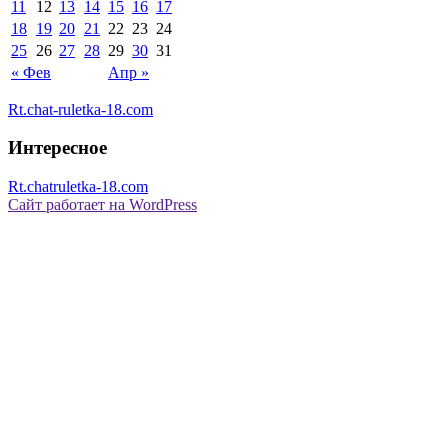
11
12
13
14
15
16
17
18
19
20
21
22
23
24
25
26
27
28
29
30
31
« Фев
Апр »
Rt.chat-ruletka-18.com
Интересное
Rt.chatruletka-18.com
Сайт работает на WordPress