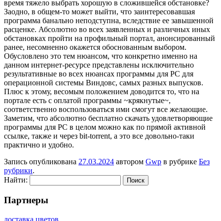
время тяжело выбрать хорошую в сложившейся обстановке?
Заодно, в общем-то может выйти, что заинтересовавшая
программа банально неподступна, вследствие ее завышенной
расценке. Абсолютно во всех заявленных и различных иных
обстановках пройти на профильный портал, анонсированный
ранее, несомненно окажется обоснованным выбором.
Обусловлено это тем нюансом, что конкретно именно на
данном интернет-ресурсе представлены исключительно
результативные во всех нюансах программы для PC для
операционной системы Виндовс, самых разных выпусков.
Плюс к этому, весомым положением доводится то, что на
портале есть с оплатой программы ~крякнутые~,
соответственно воспользоваться ими смогут все желающие.
Заметим, что абсолютно бесплатно скачать удовлетворяющие
программы для PC в целом можно как по прямой активной
ссылке, также и через bit-torrent, а это все довольно-таки
практично и удобно.
Запись опубликована
27.03.2024
автором
Gwp
в рубрике
Без
рубрики
.
Найти:
Партнеры
доставка цветов