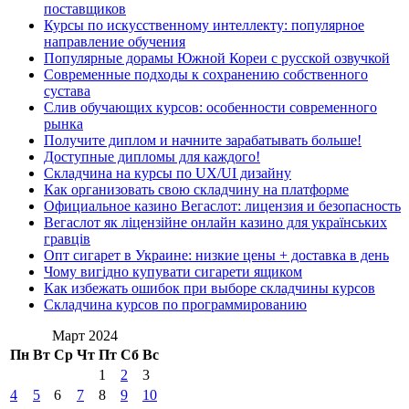
поставщиков
Курсы по искусственному интеллекту: популярное
направление обучения
Популярные дорамы Южной Кореи с русской озвучкой
Современные подходы к сохранению собственного
сустава
Слив обучающих курсов: особенности современного
рынка
Получите диплом и начните зарабатывать больше!
Доступные дипломы для каждого!
Складчина на курсы по UX/UI дизайну
Как организовать свою складчину на платформе
Официальное казино Вегаслот: лицензия и безопасность
Вегаслот як ліцензійне онлайн казино для українських
гравців
Опт сигарет в Украине: низкие цены + доставка в день
Чому вигідно купувати сигарети ящиком
Как избежать ошибок при выборе складчины курсов
Складчина курсов по программированию
Март 2024
Пн
Вт
Ср
Чт
Пт
Сб
Вс
1
2
3
4
5
6
7
8
9
10