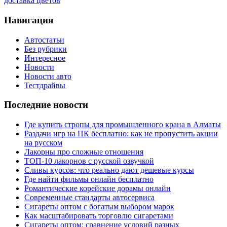
доставка цветов
Навигация
Автостатьи
Без рубрики
Интересное
Новости
Новости авто
Тестдрайвы
Последние новости
Где купить стропы для промышленного крана в Алматы
Раздачи игр на ПК бесплатно: как не пропустить акции
на русском
Лакорны про сложные отношения
ТОП-10 лакорнов с русской озвучкой
Сливы курсов: что реально дают дешевые курсы
Где найти фильмы онлайн бесплатно
Романтические корейские дорамы онлайн
Современные стандарты автосервиса
Сигареты оптом с богатым выбором марок
Как масштабировать торговлю сигаретами
Сигареты оптом: сравнение условий разных