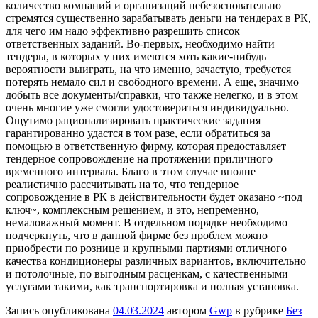
количество компаний и организаций небезосновательно
стремятся существенно зарабатывать деньги на тендерах в РК,
для чего им надо эффективно разрешить список
ответственных заданий. Во-первых, необходимо найти
тендеры, в которых у них имеются хоть какие-нибудь
вероятности выиграть, на что именно, зачастую, требуется
потерять немало сил и свободного времени. А еще, значимо
добыть все документы/справки, что также нелегко, и в этом
очень многие уже смогли удостовериться индивидуально.
Ощутимо рационализировать практические задания
гарантированно удастся в том разе, если обратиться за
помощью в ответственную фирму, которая предоставляет
тендерное сопровождение на протяжении приличного
временного интервала. Благо в этом случае вполне
реалистично рассчитывать на то, что тендерное
сопровождение в РК в действительности будет оказано ~под
ключ~, комплексным решением, и это, непременно,
немаловажный момент. В отдельном порядке необходимо
подчеркнуть, что в данной фирме без проблем можно
приобрести по рознице и крупными партиями отличного
качества кондиционеры различных вариантов, включительно
и потолочные, по выгодным расценкам, с качественными
услугами такими, как транспортировка и полная установка.
Запись опубликована
04.03.2024
автором
Gwp
в рубрике
Без