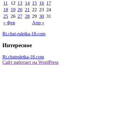
11
12
13
14
15
16
17
18
19
20
21
22
23
24
25
26
27
28
29
30
31
« Фев
Апр »
Rt.chat-ruletka-18.com
Интересное
Rt.chatruletka-18.com
Сайт работает на WordPress