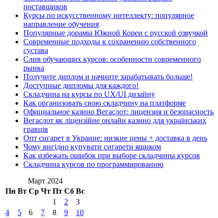
поставщиков
Курсы по искусственному интеллекту: популярное
направление обучения
Популярные дорамы Южной Кореи с русской озвучкой
Современные подходы к сохранению собственного
сустава
Слив обучающих курсов: особенности современного
рынка
Получите диплом и начните зарабатывать больше!
Доступные дипломы для каждого!
Складчина на курсы по UX/UI дизайну
Как организовать свою складчину на платформе
Официальное казино Вегаслот: лицензия и безопасность
Вегаслот як ліцензійне онлайн казино для українських
гравців
Опт сигарет в Украине: низкие цены + доставка в день
Чому вигідно купувати сигарети ящиком
Как избежать ошибок при выборе складчины курсов
Складчина курсов по программированию
Март 2024
Пн
Вт
Ср
Чт
Пт
Сб
Вс
1
2
3
4
5
6
7
8
9
10