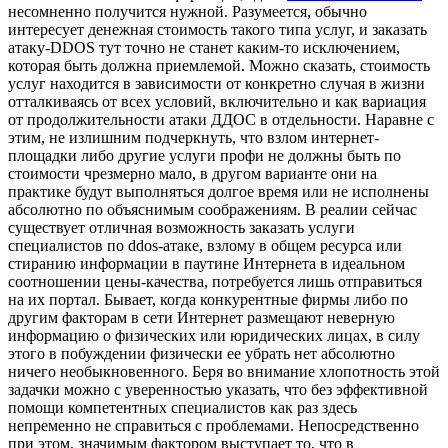
несомненно получится нужной. Разумеется, обычно
интересует денежная стоимость такого типа услуг, и заказать
атаку-DDOS тут точно не станет каким-то исключением,
которая быть должна приемлемой. Можно сказать, стоимость
услуг находится в зависимости от конкретно случая в жизни
отталкиваясь от всех условий, включительно и как вариация
от продолжительности атаки ДДОС в отдельности. Наравне с
этим, не излишним подчеркнуть, что взлом интернет-
площадки либо другие услуги профи не должны быть по
стоимости чрезмерно мало, в другом варианте они на
практике будут выполняться долгое время или не исполнены
абсолютно по объяснимым соображениям. В реалии сейчас
существует отличная возможность заказать услуги
специалистов по ddos-атаке, взлому в общем ресурса или
стиранию информации в паутине Интернета в идеальном
соотношении цены-качества, потребуется лишь отправиться
на их портал. Бывает, когда конкурентные фирмы либо по
другим факторам в сети Интернет размещают неверную
информацию о физических или юридических лицах, в силу
этого в побуждении физически ее убрать нет абсолютно
ничего необыкновенного. Беря во внимание хлопотность этой
задачки можно с уверенностью указать, что без эффективной
помощи компетентных специалистов как раз здесь
непременно не справиться с проблемами. Непосредственно
при этом, значимым фактором выступает то, что в