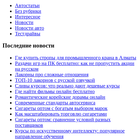
Автостатьи
Без рубрики
Интересное
Новости
Новости авто
Тестдрайвы
Последние новости
Где купить стропы для промышленного крана в Алматы
Раздачи игр на ПК бесплатно: как не пропустить акции
на русском
Лакорны про сложные отношения
ТОП-10 лакорнов с русской озвучкой
Сливы курсов: что реально дают дешевые курсы
Где найти фильмы онлайн бесплатно
Романтические корейские дорамы онлайн
Современные стандарты автосервиса
Сигареты оптом с богатым выбором марок
Как масштабировать торговлю сигаретами
Сигареты оптом: сравнение условий разных
поставщиков
Курсы по искусственному интеллекту: популярное
направление обучения