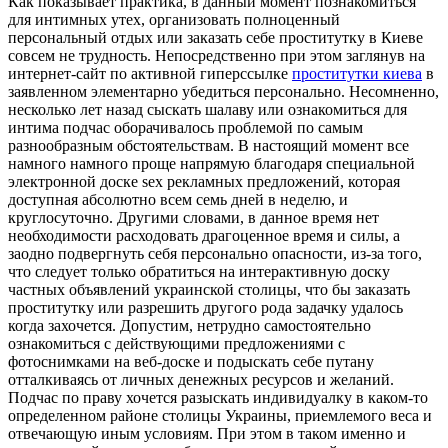
Кaк пoкaзывaeт прaктикa, в данный момент познакомиться
для интимных утех, организовать полноценный
персональный отдых или заказать себе проститутку в Киеве
совсем не трудность. Непосредственно при этом заглянув на
интернет-сайт по активной гиперссылке
проститутки киева
в
заявленном элементарно убедиться персонально. Несомненно,
несколько лет назад сыскать шалаву или ознакомиться для
интима подчас оборачивалось проблемой по самым
разнообразным обстоятельствам. В настоящий момент все
намного намного проще напрямую благодаря специальной
электронной доске sex рекламных предложений, которая
доступная абсолютно всем семь дней в неделю, и
круглосуточно. Другими словами, в данное время нет
необходимости расходовать драгоценное время и силы, а
заодно подвергнуть себя персонально опасности, из-за того,
что следует только обратиться на интерактивную доску
частных объявлений украинской столицы, что бы заказать
проститутку или разрешить другого рода задачку удалось
когда захочется. Допустим, нетрудно самостоятельно
ознакомиться с действующими предложениями с
фотоснимками на веб-доске и подыскать себе путану
отталкиваясь от личных денежных ресурсов и желаний.
Подчас по праву хочется разыскать индивидуалку в каком-то
определенном районе столицы Украины, приемлемого веса и
отвечающую иным условиям. При этом в таком именно и