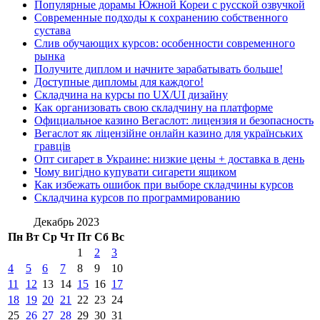
Популярные дорамы Южной Кореи с русской озвучкой
Современные подходы к сохранению собственного
сустава
Слив обучающих курсов: особенности современного
рынка
Получите диплом и начните зарабатывать больше!
Доступные дипломы для каждого!
Складчина на курсы по UX/UI дизайну
Как организовать свою складчину на платформе
Официальное казино Вегаслот: лицензия и безопасность
Вегаслот як ліцензійне онлайн казино для українських
гравців
Опт сигарет в Украине: низкие цены + доставка в день
Чому вигідно купувати сигарети ящиком
Как избежать ошибок при выборе складчины курсов
Складчина курсов по программированию
Декабрь 2023
Пн
Вт
Ср
Чт
Пт
Сб
Вс
1
2
3
4
5
6
7
8
9
10
11
12
13
14
15
16
17
18
19
20
21
22
23
24
25
26
27
28
29
30
31