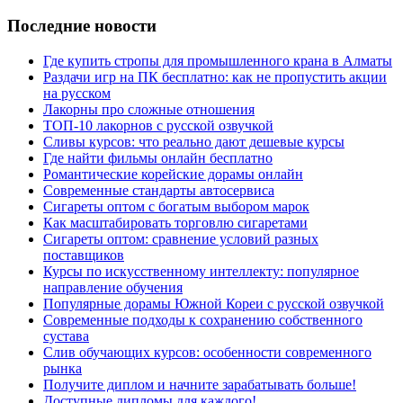
Последние новости
Где купить стропы для промышленного крана в Алматы
Раздачи игр на ПК бесплатно: как не пропустить акции
на русском
Лакорны про сложные отношения
ТОП-10 лакорнов с русской озвучкой
Сливы курсов: что реально дают дешевые курсы
Где найти фильмы онлайн бесплатно
Романтические корейские дорамы онлайн
Современные стандарты автосервиса
Сигареты оптом с богатым выбором марок
Как масштабировать торговлю сигаретами
Сигареты оптом: сравнение условий разных
поставщиков
Курсы по искусственному интеллекту: популярное
направление обучения
Популярные дорамы Южной Кореи с русской озвучкой
Современные подходы к сохранению собственного
сустава
Слив обучающих курсов: особенности современного
рынка
Получите диплом и начните зарабатывать больше!
Доступные дипломы для каждого!