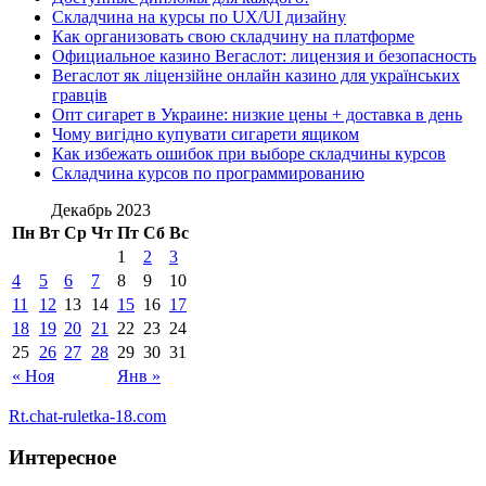
Складчина на курсы по UX/UI дизайну
Как организовать свою складчину на платформе
Официальное казино Вегаслот: лицензия и безопасность
Вегаслот як ліцензійне онлайн казино для українських
гравців
Опт сигарет в Украине: низкие цены + доставка в день
Чому вигідно купувати сигарети ящиком
Как избежать ошибок при выборе складчины курсов
Складчина курсов по программированию
Декабрь 2023
Пн
Вт
Ср
Чт
Пт
Сб
Вс
1
2
3
4
5
6
7
8
9
10
11
12
13
14
15
16
17
18
19
20
21
22
23
24
25
26
27
28
29
30
31
« Ноя
Янв »
Rt.chat-ruletka-18.com
Интересное