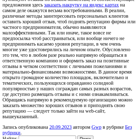
предложения здесь
заказать накрутку на яндекс картах
на
самом деле окажутся весьма востребованными. В реалии,
различные методы заинтересовать персональных клиентов
оставить хороший отзыв, чтоб поднять репутацию фирмы или
частного предпринимателя, обычно выявляются
малоэффективными. Так или иначе, такое вовсе не
предпосылка чтоб расстраиваться, или вообще ничего не
предпринимать касаемо уровня репутации, в чем очень
многие уже удостоверились на личном опыте. Обусловлено
это тем, что в любом разе реально напрямую обращаться в
ответственную компанию и оформить заказ на позитивные
отзывы в четком соответствии с личными пожеланиями и
материально-финансовыми возможностями. В данное время
открыто громадное количество площадок, включительно и
тематических, пользующихся оправданно солидной
популярностью у наших сограждан самых разных возрастов,
где доступно размещать отзывы и с ними ознакамливаться.
Обращаясь напрямую в рекомендуемую организацию можно
заказать множество хороших отзывов и приподнять свою
репутацию — следует только зайти на web-сайт,
вышеуказанный.
Запись опубликована
20.09.2023
автором
Gwp
в рубрике
Без
рубрики
.
Найти: