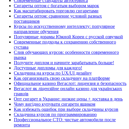
Современные стандарты автосервиса
Сигареты оптом с богатым выбором марок
Как масштабировать торговлю сигаретами
Сигареты оптом: сравнение условий разных
поставщиков
Курсы по искусственному интеллекту: популярное
направление обучения
Популярные дорамы Южной Кореи с русской озвучкой
Современные подходы к сохранению собственного
сустава
Слив обучающих курсов: особенности современного
рынка
Получите диплом и начните зарабатывать больше!
Доступные дипломы для каждого!
Складчина на курсы по UX/UI дизайну
Как организовать свою складчину на платформе
Официальное казино Вегаслот: лицензия и безопасность
Вегаслот як ліцензійне онлайн казино для українських
гравців
Опт сигарет в Украине: низкие цены + доставка в день
Чому вигідно купувати сигарети ящиком
Как избежать ошибок при выборе складчины курсов
Складчина курсов по программированию
Профессиональное СТО: чистые автомобили после
ремонта