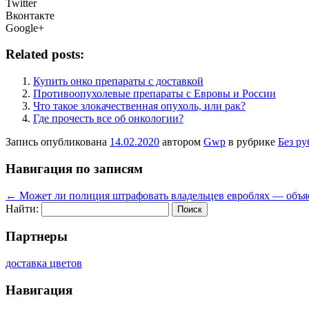
Twitter
Вконтакте
Google+
Related posts:
Купить онко препараты с доставкой
Противоопухолевые препараты с Евровы и России
Что такое злокачественная опухоль, или рак?
Где прочесть все об онкологии?
Запись опубликована
14.02.2020
автором
Gwp
в рубрике
Без р
Навигация по записям
←
Может ли полиция штрафовать владельцев евроблях — объя
Найти:
Партнеры
доставка цветов
Навигация