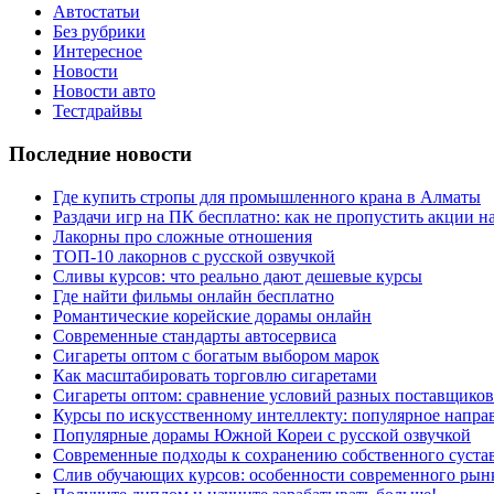
Автостатьи
Без рубрики
Интересное
Новости
Новости авто
Тестдрайвы
Последние новости
Где купить стропы для промышленного крана в Алматы
Раздачи игр на ПК бесплатно: как не пропустить акции н
Лакорны про сложные отношения
ТОП-10 лакорнов с русской озвучкой
Сливы курсов: что реально дают дешевые курсы
Где найти фильмы онлайн бесплатно
Романтические корейские дорамы онлайн
Современные стандарты автосервиса
Сигареты оптом с богатым выбором марок
Как масштабировать торговлю сигаретами
Сигареты оптом: сравнение условий разных поставщиков
Курсы по искусственному интеллекту: популярное напра
Популярные дорамы Южной Кореи с русской озвучкой
Современные подходы к сохранению собственного суста
Слив обучающих курсов: особенности современного рын