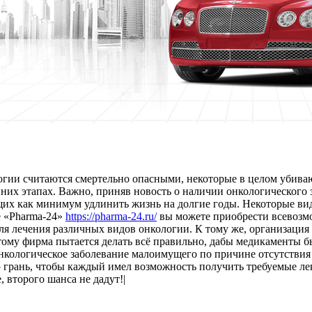
огии считаются смертельно опасными, некоторые в целом убива
нних этапах. Важно, приняв новость о наличии онкологического 
их как минимум удлинить жизнь на долгие годы. Некоторые вид
е «Pharma-24»
https://pharma-24.ru/
вы можете приобрести всевозм
я лечения различных видов онкологии. К тому же, организация 
этому фирма пытается делать всё правильно, дабы медикаменты 
онкологическое заболевание малоимущего по причине отсутствия
 грань, чтобы каждый имел возможность получить требуемые лек
 второго шанса не дадут!|