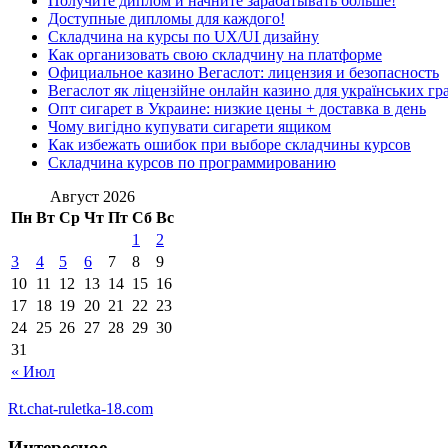
Получите диплом и начните зарабатывать больше!
Доступные дипломы для каждого!
Складчина на курсы по UX/UI дизайну
Как организовать свою складчину на платформе
Официальное казино Вегаслот: лицензия и безопасность
Вегаслот як ліцензійне онлайн казино для українських гр
Опт сигарет в Украине: низкие цены + доставка в день
Чому вигідно купувати сигарети ящиком
Как избежать ошибок при выборе складчины курсов
Складчина курсов по программированию
Август 2026
Пн
Вт
Ср
Чт
Пт
Сб
Вс
1
2
3
4
5
6
7
8
9
10
11
12
13
14
15
16
17
18
19
20
21
22
23
24
25
26
27
28
29
30
31
« Июл
Rt.chat-ruletka-18.com
Интересное