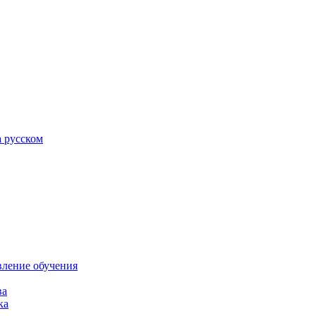
а русском
вление обучения
ва
ка