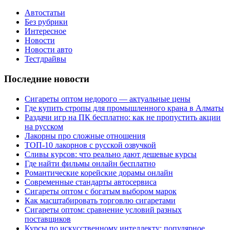
Автостатьи
Без рубрики
Интересное
Новости
Новости авто
Тестдрайвы
Последние новости
Сигареты оптом недорого — актуальные цены
Где купить стропы для промышленного крана в Алматы
Раздачи игр на ПК бесплатно: как не пропустить акции
на русском
Лакорны про сложные отношения
ТОП-10 лакорнов с русской озвучкой
Сливы курсов: что реально дают дешевые курсы
Где найти фильмы онлайн бесплатно
Романтические корейские дорамы онлайн
Современные стандарты автосервиса
Сигареты оптом с богатым выбором марок
Как масштабировать торговлю сигаретами
Сигареты оптом: сравнение условий разных
поставщиков
Курсы по искусственному интеллекту: популярное