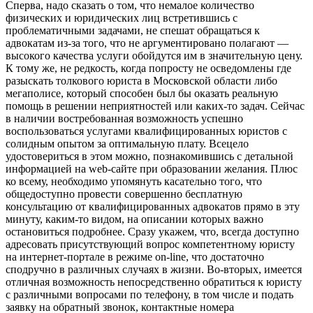
Сперва, надо сказать о том, что немалое количество
физических и юридических лиц встретившись с
проблематичными задачами, не спешат обращаться к
адвокатам из-за того, что не аргументировано полагают —
высокого качества услуги обойдутся им в значительную цену.
К тому же, не редкость, когда попросту не осведомлены где
разыскать толкового юриста в Московской области либо
мегаполисе, который способен был бы оказать реальную
помощь в решении неприятностей или каких-то задач. Сейчас
в наличии востребованная возможность успешно
воспользоваться услугами квалифицированных юристов с
солидным опытом за оптимальную плату. Всецело
удостовериться в этом можно, познакомившись с детальной
информацией на web-сайте при образовании желания. Плюс
ко всему, необходимо упомянуть касательно того, что
общедоступно провести совершенно бесплатную
консультацию от квалифицированных адвокатов прямо в эту
минуту, каким-то видом, на описании которых важно
остановиться подробнее. Сразу укажем, что, всегда доступно
адресовать присутствующий вопрос компетентному юристу
на интернет-портале в режиме on-line, что достаточно
сподручно в различных случаях в жизни. Во-вторых, имеется
отличная возможность непосредственно обратиться к юристу
с различными вопросами по телефону, в том числе и подать
заявку на обратный звонок, контактные номера