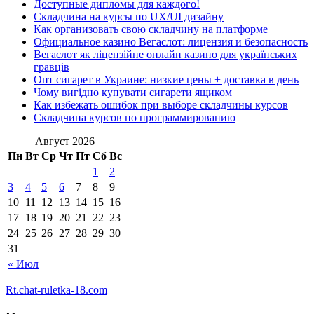
Доступные дипломы для каждого!
Складчина на курсы по UX/UI дизайну
Как организовать свою складчину на платформе
Официальное казино Вегаслот: лицензия и безопасность
Вегаслот як ліцензійне онлайн казино для українських
гравців
Опт сигарет в Украине: низкие цены + доставка в день
Чому вигідно купувати сигарети ящиком
Как избежать ошибок при выборе складчины курсов
Складчина курсов по программированию
Август 2026
Пн
Вт
Ср
Чт
Пт
Сб
Вс
1
2
3
4
5
6
7
8
9
10
11
12
13
14
15
16
17
18
19
20
21
22
23
24
25
26
27
28
29
30
31
« Июл
Rt.chat-ruletka-18.com