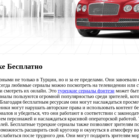
ке Бесплатно
рными не только в Турции, но и за ее пределами. Они завоевал
всегда любимые сериалы можно посмотреть на телевидении или 
и смотреть их онлайн. Это
турецкие сериалы фэнтези
может быть
ериалы пользуются огромной популярностью среди зрителей, кото
Благодаря бесплатным ресурсам они могут наслаждаться просмо
ники могут нарушать авторские права и использовать контент б
алов и убедиться, что они работают в соответствии с законода
тием персонажей и наслаждаться красивой операторской работой.
елей. Бесплатные турецкие сериалы также позволяют зрителям по
озможность расширить свой кругозор и окунуться в атмосферу 
слабиться после трудного дня. Они могут подарить зрителям мор