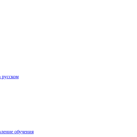
а русском
вление обучения