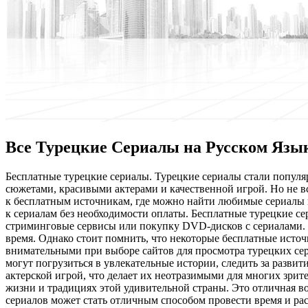
Все Турецкие Сериалы на Русском Язы
Бeсплaтныe турeцкиe сeриaлы. Турецкие сериалы стали популя
сюжетами, красивыми актерами и качественной игрой. Но не 
к бесплатным источникам, где можно найти любимые сериалы 
к сериалам без необходимости оплаты. Бесплатные турецкие с
стриминговые сервисы или покупку DVD-дисков с сериалами. 
время. Однако стоит помнить, что некоторые бесплатные источ
внимательными при выборе сайтов для просмотра турецких сери
могут погрузиться в увлекательные истории, следить за разви
актерской игрой, что делает их неотразимыми для многих зрит
жизни и традициях этой удивительной страны. Это отличная в
сериалов может стать отличным способом провести время и рас