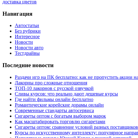
доставка цветов
Навигация
Автостатьи
Без рубрики
Интересное
Новости
Новости авто
Тестдрайвы
Последние новости
Раздачи игр на ПК бесплатно: как не пропустить акции н
Лакорны про сложные отношения
ТОП-10 лакорнов с русской озвучкой
Сливы курсов: что реально дают дешевые курсы
Где найти фильмы онлайн бесплатно
Романтические корейские дорамы онлайн
Современные стандарты автосервиса
Сигареты оптом с богатым выбором марок
Как масштабировать торговлю сигаретами
Сигареты оптом: сравнение условий разных поставщиков
Курсы по искусственному интеллекту: популярное напра