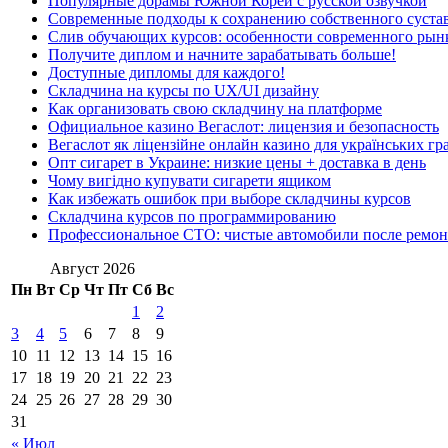
Популярные дорамы Южной Кореи с русской озвучкой
Современные подходы к сохранению собственного суста
Слив обучающих курсов: особенности современного рын
Получите диплом и начните зарабатывать больше!
Доступные дипломы для каждого!
Складчина на курсы по UX/UI дизайну
Как организовать свою складчину на платформе
Официальное казино Вегаслот: лицензия и безопасность
Вегаслот як ліцензійне онлайн казино для українських гр
Опт сигарет в Украине: низкие цены + доставка в день
Чому вигідно купувати сигарети ящиком
Как избежать ошибок при выборе складчины курсов
Складчина курсов по программированию
Профессиональное СТО: чистые автомобили после ремон
Август 2026
Пн
Вт
Ср
Чт
Пт
Сб
Вс
1
2
3
4
5
6
7
8
9
10
11
12
13
14
15
16
17
18
19
20
21
22
23
24
25
26
27
28
29
30
31
« Июл