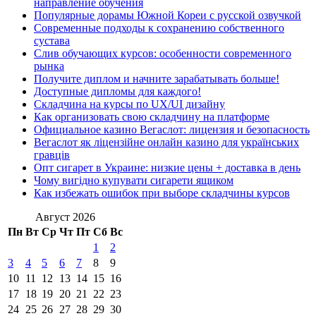
направление обучения
Популярные дорамы Южной Кореи с русской озвучкой
Современные подходы к сохранению собственного
сустава
Слив обучающих курсов: особенности современного
рынка
Получите диплом и начните зарабатывать больше!
Доступные дипломы для каждого!
Складчина на курсы по UX/UI дизайну
Как организовать свою складчину на платформе
Официальное казино Вегаслот: лицензия и безопасность
Вегаслот як ліцензійне онлайн казино для українських
гравців
Опт сигарет в Украине: низкие цены + доставка в день
Чому вигідно купувати сигарети ящиком
Как избежать ошибок при выборе складчины курсов
Август 2026
Пн
Вт
Ср
Чт
Пт
Сб
Вс
1
2
3
4
5
6
7
8
9
10
11
12
13
14
15
16
17
18
19
20
21
22
23
24
25
26
27
28
29
30