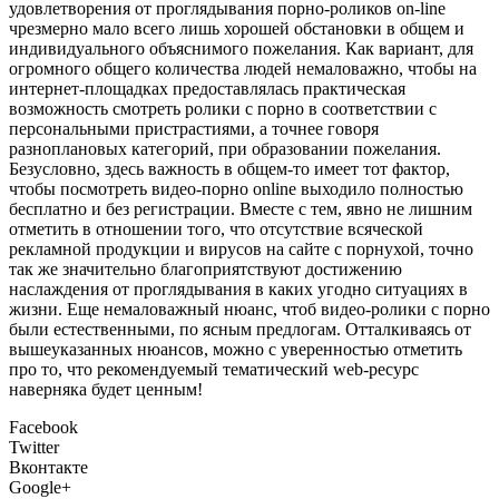
удовлетворения от проглядывания порно-роликов on-line
чрезмерно мало всего лишь хорошей обстановки в общем и
индивидуального объяснимого пожелания. Как вариант, для
огромного общего количества людей немаловажно, чтобы на
интернет-площадках предоставлялась практическая
возможность смотреть ролики с порно в соответствии с
персональными пристрастиями, а точнее говоря
разноплановых категорий, при образовании пожелания.
Безусловно, здесь важность в общем-то имеет тот фактор,
чтобы посмотреть видео-порно online выходило полностью
бесплатно и без регистрации. Вместе с тем, явно не лишним
отметить в отношении того, что отсутствие всяческой
рекламной продукции и вирусов на сайте с порнухой, точно
так же значительно благоприятствуют достижению
наслаждения от проглядывания в каких угодно ситуациях в
жизни. Еще немаловажный нюанс, чтоб видео-ролики с порно
были естественными, по ясным предлогам. Отталкиваясь от
вышеуказанных нюансов, можно с уверенностью отметить
про то, что рекомендуемый тематический web-ресурс
наверняка будет ценным!
Facebook
Twitter
Вконтакте
Google+