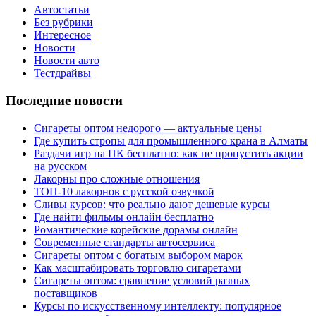
Автостатьи
Без рубрики
Интересное
Новости
Новости авто
Тестдрайвы
Последние новости
Сигареты оптом недорого — актуальные цены
Где купить стропы для промышленного крана в Алматы
Раздачи игр на ПК бесплатно: как не пропустить акции
на русском
Лакорны про сложные отношения
ТОП-10 лакорнов с русской озвучкой
Сливы курсов: что реально дают дешевые курсы
Где найти фильмы онлайн бесплатно
Романтические корейские дорамы онлайн
Современные стандарты автосервиса
Сигареты оптом с богатым выбором марок
Как масштабировать торговлю сигаретами
Сигареты оптом: сравнение условий разных
поставщиков
Курсы по искусственному интеллекту: популярное