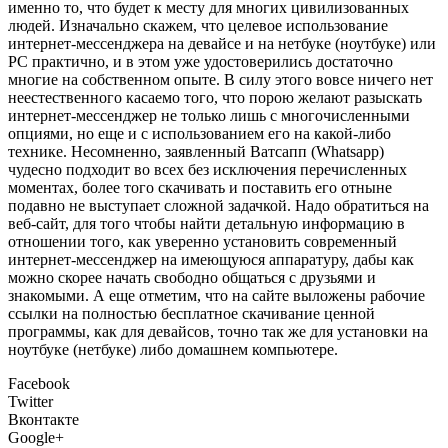
именно то, что будет к месту для многих цивилизованных
людей. Изначально скажем, что целевое использование
интернет-мессенджера на девайсе и на нетбуке (ноутбуке) или
PC практично, и в этом уже удостоверились достаточно
многие на собственном опыте. В силу этого вовсе ничего нет
неестественного касаемо того, что порою желают разыскать
интернет-мессенджер не только лишь с многочисленными
опциями, но еще и с использованием его на какой-либо
технике. Несомненно, заявленный Ватсапп (Whatsapp)
чудесно подходит во всех без исключения перечисленных
моментах, более того скачивать и поставить его отныне
подавно не выступает сложной задачкой. Надо обратиться на
веб-сайт, для того чтобы найти детальную информацию в
отношении того, как уверенно установить современный
интернет-мессенджер на имеющуюся аппаратуру, дабы как
можно скорее начать свободно общаться с друзьями и
знакомыми. А еще отметим, что на сайте выложены рабочие
ссылки на полностью бесплатное скачивание ценной
программы, как для девайсов, точно так же для установки на
ноутбуке (нетбуке) либо домашнем компьютере.
Facebook
Twitter
Вконтакте
Google+