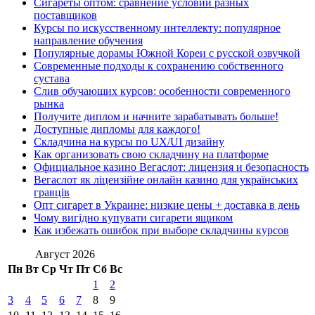
Сигареты оптом: сравнение условий разных
поставщиков
Курсы по искусственному интеллекту: популярное
направление обучения
Популярные дорамы Южной Кореи с русской озвучкой
Современные подходы к сохранению собственного
сустава
Слив обучающих курсов: особенности современного
рынка
Получите диплом и начните зарабатывать больше!
Доступные дипломы для каждого!
Складчина на курсы по UX/UI дизайну
Как организовать свою складчину на платформе
Официальное казино Вегаслот: лицензия и безопасность
Вегаслот як ліцензійне онлайн казино для українських
гравців
Опт сигарет в Украине: низкие цены + доставка в день
Чому вигідно купувати сигарети ящиком
Как избежать ошибок при выборе складчины курсов
Август 2026
Пн
Вт
Ср
Чт
Пт
Сб
Вс
1
2
3
4
5
6
7
8
9