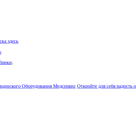
ка здесь
о
убрики
.
ицинского Оборудования Медсервис
Откройте для себя радость