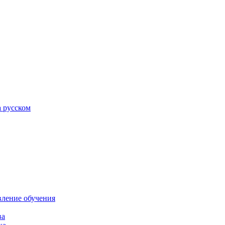
а русском
вление обучения
ва