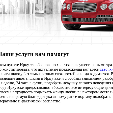
Наши услуги вам помогут
ном пункте Иркутск обосновано хочется с несущественными трата
 констатировать, что актуальные предложения вот здесь
девочки
найти шлюху без самых разных сложностей и когда вздумается. В
вающие анкеты шалав в Иркутске и с особым вниманием разобра
неделю, 24 часа в сутки, подобрать девушку легкого поведения
оде Иркутске предоставляют абсолютно все интересующие данны
всем не трудность подыскать жрицу любви в некотором месте на
время, напрямую благодаря указанному ранее порталу подобрать
оперативно и фактически бесплатно.