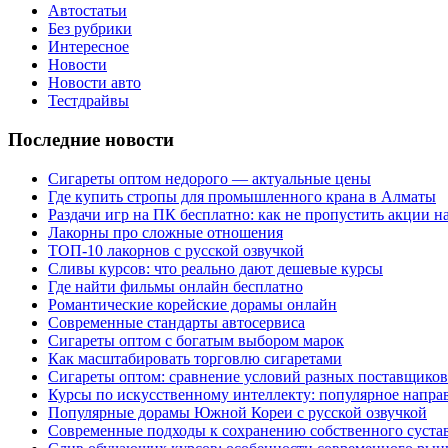
Автостатьи
Без рубрики
Интересное
Новости
Новости авто
Тестдрайвы
Последние новости
Сигареты оптом недорого — актуальные цены
Где купить стропы для промышленного крана в Алматы
Раздачи игр на ПК бесплатно: как не пропустить акции н
Лакорны про сложные отношения
ТОП-10 лакорнов с русской озвучкой
Сливы курсов: что реально дают дешевые курсы
Где найти фильмы онлайн бесплатно
Романтические корейские дорамы онлайн
Современные стандарты автосервиса
Сигареты оптом с богатым выбором марок
Как масштабировать торговлю сигаретами
Сигареты оптом: сравнение условий разных поставщиков
Курсы по искусственному интеллекту: популярное напра
Популярные дорамы Южной Кореи с русской озвучкой
Современные подходы к сохранению собственного суста