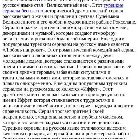
русском языке стал «Великолепный век». Этот
турецкие
сериалы бесплатно
исторический драматический сериал
рассказывает о жизни и правлении султана Сулеймана
Великолепного и его любви к художнице и рабыне Роксолане.
Сериал поражает зрителей своими красивыми костюмами,
декорациями и музыкой, которые создают атмосферу
великолепия и роскоши Османской империи. Еще одним
популярным турецким сериалом на русском языке является
«Любовь напрокат». Этот романтический комедийный сериал
рассказывает о любовных отношениях между двумя
молодыми людьми, которые сталкиваются с различными
препятствиями на пути к счастью. Сериал покорил зрителей
своими яркими героями, забавными ситуациями и
трогательными моментами, которые заставляют смеяться и
плакать одновременно. Еще одним популярным турецким
сериалом на русском языке является «Иффет». Этот
драматический сериал рассказывает историю девушки по
имени Иффет, которая сталкивается с трудностями и
испытаниями в своей жизни, но не теряет надежды и верит в
справедливость. Сериал трогает зрителей своей
искренностью, эмоциональностью и глубоким смыслом,
который заставляет задуматься о жизни и ее ценностях.
Турецкие сериалы на русском языке отличаются высоким
качеством сценария, актерской игры и режиссерской работы.