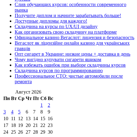
Слив обучающих курсов: особенности современного
рынка
Получите диплом и начните зарабатывать больше!
Доступные дипломы для каждого!
Складчина на курсы по UX/UI дизайну
Как организовать свою складчину на платформе
Официальное казино Вегаслот: лицензия и безопасность
Вегаслот як ліцензійне онлайн казино для українських
гравців
Опт сигарет в Украине: низкие цены + доставка в день
Чому вигідно купувати сигарети ящиком
Как избежать ошибок при выборе складчины курсов
Складчина курсов по программированию
Профессиональное СТО: чистые автомобили после
ремонта
Август 2026
Пн
Вт
Ср
Чт
Пт
Сб
Вс
1
2
3
4
5
6
7
8
9
10
11
12
13
14
15
16
17
18
19
20
21
22
23
24
25
26
27
28
29
30