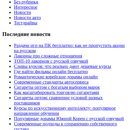
Без рубрики
Интересное
Новости
Новости авто
Тестдрайвы
Последние новости
Раздачи игр на ПК бесплатно: как не пропустить акции
на русском
Лакорны про сложные отношения
ТОП-10 лакорнов с русской озвучкой
Сливы курсов: что реально дают дешевые курсы
Где найти фильмы онлайн бесплатно
Романтические корейские дорамы онлайн
Современные стандарты автосервиса
Сигареты оптом с богатым выбором марок
Как масштабировать торговлю сигаретами
Сигареты оптом: сравнение условий разных
поставщиков
Курсы по искусственному интеллекту: популярное
направление обучения
Популярные дорамы Южной Кореи с русской озвучкой
Современные подходы к сохранению собственного
сустава