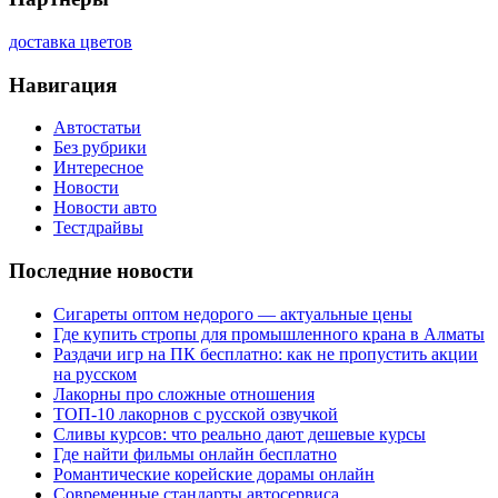
доставка цветов
Навигация
Автостатьи
Без рубрики
Интересное
Новости
Новости авто
Тестдрайвы
Последние новости
Сигареты оптом недорого — актуальные цены
Где купить стропы для промышленного крана в Алматы
Раздачи игр на ПК бесплатно: как не пропустить акции
на русском
Лакорны про сложные отношения
ТОП-10 лакорнов с русской озвучкой
Сливы курсов: что реально дают дешевые курсы
Где найти фильмы онлайн бесплатно
Романтические корейские дорамы онлайн
Современные стандарты автосервиса