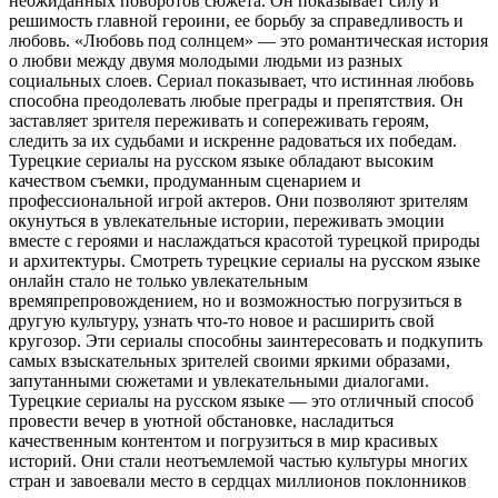
неожиданных поворотов сюжета. Он показывает силу и
решимость главной героини, ее борьбу за справедливость и
любовь. «Любовь под солнцем» — это романтическая история
о любви между двумя молодыми людьми из разных
социальных слоев. Сериал показывает, что истинная любовь
способна преодолевать любые преграды и препятствия. Он
заставляет зрителя переживать и сопереживать героям,
следить за их судьбами и искренне радоваться их победам.
Турецкие сериалы на русском языке обладают высоким
качеством съемки, продуманным сценарием и
профессиональной игрой актеров. Они позволяют зрителям
окунуться в увлекательные истории, переживать эмоции
вместе с героями и наслаждаться красотой турецкой природы
и архитектуры. Смотреть турецкие сериалы на русском языке
онлайн стало не только увлекательным
времяпрепровождением, но и возможностью погрузиться в
другую культуру, узнать что-то новое и расширить свой
кругозор. Эти сериалы способны заинтересовать и подкупить
самых взыскательных зрителей своими яркими образами,
запутанными сюжетами и увлекательными диалогами.
Турецкие сериалы на русском языке — это отличный способ
провести вечер в уютной обстановке, насладиться
качественным контентом и погрузиться в мир красивых
историй. Они стали неотъемлемой частью культуры многих
стран и завоевали место в сердцах миллионов поклонников