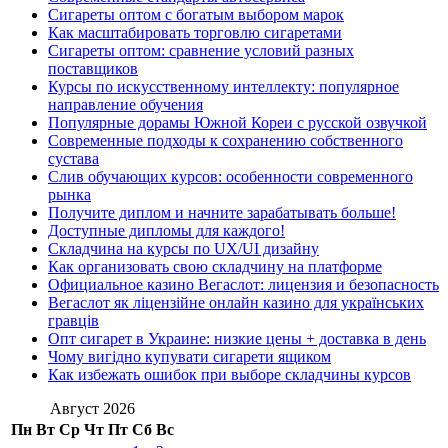
Сигареты оптом с богатым выбором марок
Как масштабировать торговлю сигаретами
Сигареты оптом: сравнение условий разных
поставщиков
Курсы по искусственному интеллекту: популярное
направление обучения
Популярные дорамы Южной Кореи с русской озвучкой
Современные подходы к сохранению собственного
сустава
Слив обучающих курсов: особенности современного
рынка
Получите диплом и начните зарабатывать больше!
Доступные дипломы для каждого!
Складчина на курсы по UX/UI дизайну
Как организовать свою складчину на платформе
Официальное казино Вегаслот: лицензия и безопасность
Вегаслот як ліцензійне онлайн казино для українських
гравців
Опт сигарет в Украине: низкие цены + доставка в день
Чому вигідно купувати сигарети ящиком
Как избежать ошибок при выборе складчины курсов
Август 2026
Пн
Вт
Ср
Чт
Пт
Сб
Вс