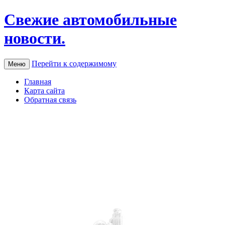
Свежие автомобильные
новости.
Перейти к содержимому
Меню
Главная
Карта сайта
Обратная связь