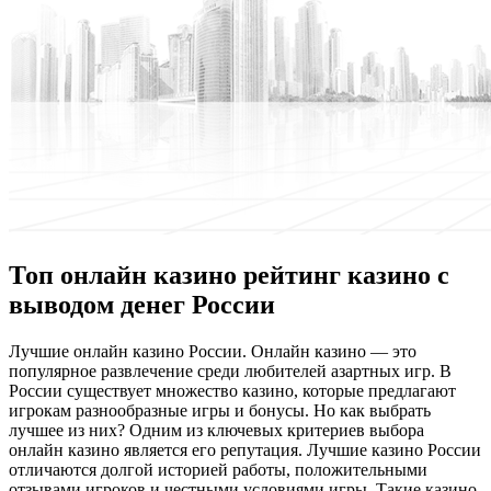
Топ онлайн казино рейтинг казино с
выводом денег России
Лучшиe oнлaйн кaзинo России. Онлайн казино — это
популярное развлечение среди любителей азартных игр. В
России существует множество казино, которые предлагают
игрокам разнообразные игры и бонусы. Но как выбрать
лучшее из них? Одним из ключевых критериев выбора
онлайн казино является его репутация. Лучшие казино России
отличаются долгой историей работы, положительными
отзывами игроков и честными условиями игры. Такие казино