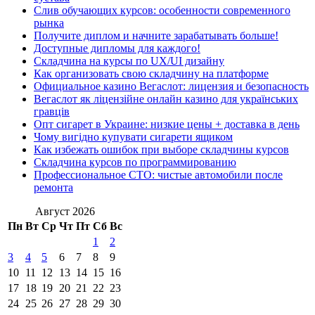
Слив обучающих курсов: особенности современного
рынка
Получите диплом и начните зарабатывать больше!
Доступные дипломы для каждого!
Складчина на курсы по UX/UI дизайну
Как организовать свою складчину на платформе
Официальное казино Вегаслот: лицензия и безопасность
Вегаслот як ліцензійне онлайн казино для українських
гравців
Опт сигарет в Украине: низкие цены + доставка в день
Чому вигідно купувати сигарети ящиком
Как избежать ошибок при выборе складчины курсов
Складчина курсов по программированию
Профессиональное СТО: чистые автомобили после
ремонта
Август 2026
Пн
Вт
Ср
Чт
Пт
Сб
Вс
1
2
3
4
5
6
7
8
9
10
11
12
13
14
15
16
17
18
19
20
21
22
23
24
25
26
27
28
29
30