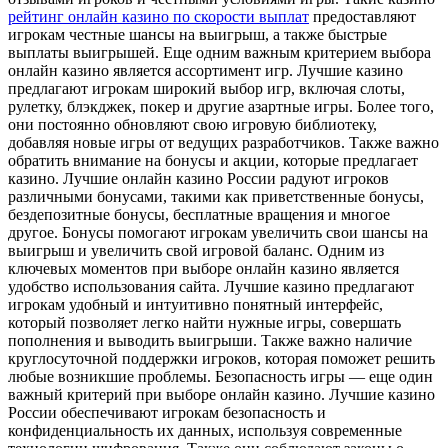
рейтинг онлайн казино по скорости выплат
предоставляют
игрокам честные шансы на выигрыш, а также быстрые
выплаты выигрышей. Еще одним важным критерием выбора
онлайн казино является ассортимент игр. Лучшие казино
предлагают игрокам широкий выбор игр, включая слоты,
рулетку, блэкджек, покер и другие азартные игры. Более того,
они постоянно обновляют свою игровую библиотеку,
добавляя новые игры от ведущих разработчиков. Также важно
обратить внимание на бонусы и акции, которые предлагает
казино. Лучшие онлайн казино России радуют игроков
различными бонусами, такими как приветственные бонусы,
бездепозитные бонусы, бесплатные вращения и многое
другое. Бонусы помогают игрокам увеличить свои шансы на
выигрыш и увеличить свой игровой баланс. Одним из
ключевых моментов при выборе онлайн казино является
удобство использования сайта. Лучшие казино предлагают
игрокам удобный и интуитивно понятный интерфейс,
который позволяет легко найти нужные игры, совершать
пополнения и выводить выигрыши. Также важно наличие
круглосуточной поддержки игроков, которая поможет решить
любые возникшие проблемы. Безопасность игры — еще один
важный критерий при выборе онлайн казино. Лучшие казино
России обеспечивают игрокам безопасность и
конфиденциальность их данных, используя современные