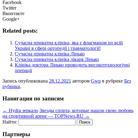
Facebook
Twitter
Вконтакте
Google+
Related posts:
Сучасна приватна клініка, яка є флагманом по всій
Україні в сфері ортопедії і травматології!
Сучасна приватна клініка Лiнько
Сучасна приватна клініка лікаря Лiнько
Клініка доктора Лінько проводить високотехнологічні
операції
Запись опубликована
28.12.2021
автором
Gwp
в рубрике
Без
рубрики
.
Навигация по записям
←
Hydra зеркало
Звезды спорта, которые нашли свою любовь
на спортивной арене — TOPNews.RU
→
Найти:
Партнеры