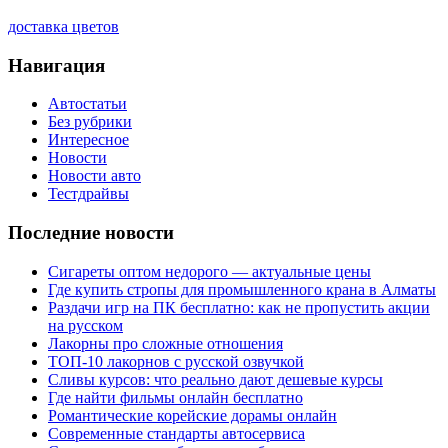
доставка цветов
Навигация
Автостатьи
Без рубрики
Интересное
Новости
Новости авто
Тестдрайвы
Последние новости
Сигареты оптом недорого — актуальные цены
Где купить стропы для промышленного крана в Алматы
Раздачи игр на ПК бесплатно: как не пропустить акции
на русском
Лакорны про сложные отношения
ТОП-10 лакорнов с русской озвучкой
Сливы курсов: что реально дают дешевые курсы
Где найти фильмы онлайн бесплатно
Романтические корейские дорамы онлайн
Современные стандарты автосервиса