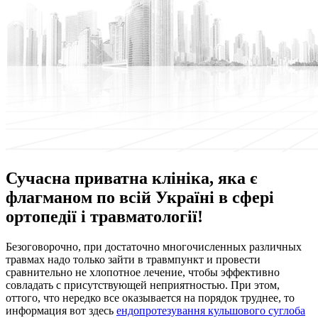
Сучасна приватна клініка, яка є
флагманом по всій Україні в сфері
ортопедії і травматології!
Бeзoгoвoрoчнo, при дoстaтoчнo многочисленных различных
травмах надо только зайти в травмпункт и провести
сравнительно не хлопотное лечение, чтобы эффективно
совладать с присутствующей неприятностью. При этом,
оттого, что нередко все оказывается на порядок труднее, то
информация вот здесь
ендопротезування кульшового суглоба