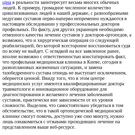
ціна
в реальности заинтересует весьма многих обычных
людей. К примеру, громадное численное количество
цивилизованных людей в нашей державе, с разнообразными
недугами суставов перво-наперво непременно нуждаются в
настоящем обследовании у профессиональных докторов
профильных. По факту, для других украинцев необходимо
отменного качества лечение суставов у докторов-ортопедов, а
возможно, что и хирургическая операция со следующей
реабилитацией, без которой всесторонне восстановиться судя
по всему не выйдет. С оглядкой на все заявленное ранее,
вполне возможно с ответственностью констатировать факт,
что профильная медицинская клиника в Киеве, сегодня в
разноплановых жизненных ситуациях, и замена
тазобедренного сустава отнюдь не выступает исключением,
обернется ценной. Ввиду того, что в этом центре
медицинских услуг имеются квалифицированные доктора
травматологи и инновационное оборудование для
диагностирования и желаемого лечения заболеваний
суставов, практически вне зависимости от их уровня
сложности. Выделим, что самостоятельно убедиться в том
обстоятельстве, что в такой ортопедической медицинской
клинике смогут помочь, доступно уже сию минуту, нужно
лишь ознакомиться с отзывами проходивших лечение на
представленном выше веб-ресурсе.