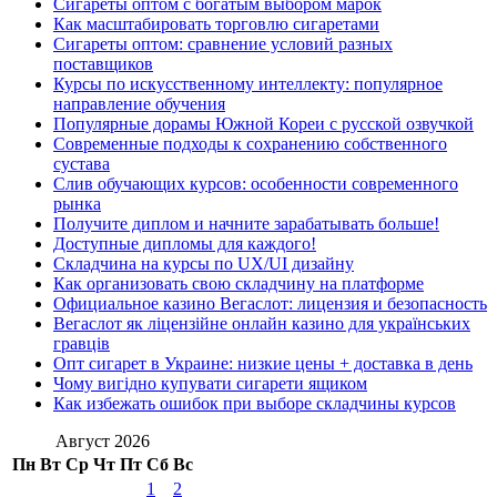
Сигареты оптом с богатым выбором марок
Как масштабировать торговлю сигаретами
Сигареты оптом: сравнение условий разных
поставщиков
Курсы по искусственному интеллекту: популярное
направление обучения
Популярные дорамы Южной Кореи с русской озвучкой
Современные подходы к сохранению собственного
сустава
Слив обучающих курсов: особенности современного
рынка
Получите диплом и начните зарабатывать больше!
Доступные дипломы для каждого!
Складчина на курсы по UX/UI дизайну
Как организовать свою складчину на платформе
Официальное казино Вегаслот: лицензия и безопасность
Вегаслот як ліцензійне онлайн казино для українських
гравців
Опт сигарет в Украине: низкие цены + доставка в день
Чому вигідно купувати сигарети ящиком
Как избежать ошибок при выборе складчины курсов
Август 2026
Пн
Вт
Ср
Чт
Пт
Сб
Вс
1
2