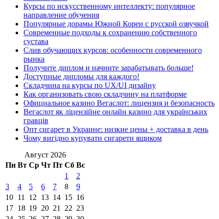
Курсы по искусственному интеллекту: популярное
направление обучения
Популярные дорамы Южной Кореи с русской озвучкой
Современные подходы к сохранению собственного
сустава
Слив обучающих курсов: особенности современного
рынка
Получите диплом и начните зарабатывать больше!
Доступные дипломы для каждого!
Складчина на курсы по UX/UI дизайну
Как организовать свою складчину на платформе
Официальное казино Вегаслот: лицензия и безопасность
Вегаслот як ліцензійне онлайн казино для українських
гравців
Опт сигарет в Украине: низкие цены + доставка в день
Чому вигідно купувати сигарети ящиком
Август 2026
Пн
Вт
Ср
Чт
Пт
Сб
Вс
1
2
3
4
5
6
7
8
9
10
11
12
13
14
15
16
17
18
19
20
21
22
23
24
25
26
27
28
29
30