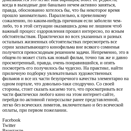
когда в выходные дни банально нечем активно заняться,
правда, обоснованно хотелось бы, что бы некоторое время
прошло занимательно. Параллельно, к превеликому
сожалению, по каким-нибудь причинам если заболели чем-
либо, то в этой ситуации оказавшись дома не лишним чтоб
важный процесс оздоровления прошел интересно, по ясным
обстоятельствам. Практически во всех указанных и разных
остальных жизненных обстоятельствах пересмотреть все
серии захватывающего кинофильма вне всякого сомненья
получится превосходным решением задачи. Непременно, это в
общем-то может стать как новый фильм, точно так же и давно
просмотренный, правда, очень понравившийся, и опять
посмотреть его получилось бы чудесно. На практике, найти
приличную подборку увлекательных художественных
фильмов и все их части безупречного качества элементарно на
одном портале, что довольно-таки сподручно. Со своей
стороны, стоит сказать касаемо того, что просматривать все
части фактически любого кино на этом интернет-сайте,
перейдя по активной гиперссылке ранее представленной,
легко без всяческих лимитов, включительно и без всяческой
оплаты, при первом пожелании.
Facebook
Twitter
Вконтакте