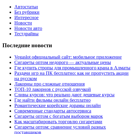
Автостатьи
Без рубрики
Интересное
Новости
Новости авто
Тестдрайвы
Последние новости
Vegaslot официальный сайт: мобильное приложение
Сигареты оптом недорого — актуальные цены
Где купить стропы для промышленного крана в Алматы
Раздачи игр на ПК бесплатно: как не пропустить акции
на русском
Лакорны про сложные отношения
ТОП-10 лакорнов с русской озвучкой
Сливы курсов: что реально дают дешевые курсы
Где найти фильмы онлайн бесплатно
Романтические корейские дорамы онлайн
Современные стандарты автосервиса
Сигареты оптом с богатым выбором марок
Как масштабировать торговлю сигаретами
Сигареты оптом: сравнение условий разных
поставщиков