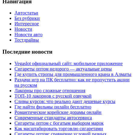
Навигация
Автостатьи
Без рубрики
Интересное
Новости
Новости авто
Тестдрайвы
Последние новости
Vegaslot официальный сайт: мобильное приложение
Сигареты оптом недорого — актуальные цены
Где купить стропы для промышленного крана в Алматы
Раздачи игр на ПК бесплатно: как не пропустить акции
на русском
Лакорны про сложные отношения
ТОП-10 лакорнов с русской озвучкой
Сливы курсов: что реально дают дешевые курсы
Где найти фильмы онлайн бесплатно
Романтические корейские дорамы онлайн
Современные стандарты автосервиса
Сигареты оптом с богатым выбором марок
Как масштабировать торговлю сигаретами
Сигареты оптом: сравнение условий разных