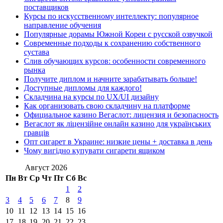
поставщиков
Курсы по искусственному интеллекту: популярное
направление обучения
Популярные дорамы Южной Кореи с русской озвучкой
Современные подходы к сохранению собственного
сустава
Слив обучающих курсов: особенности современного
рынка
Получите диплом и начните зарабатывать больше!
Доступные дипломы для каждого!
Складчина на курсы по UX/UI дизайну
Как организовать свою складчину на платформе
Официальное казино Вегаслот: лицензия и безопасность
Вегаслот як ліцензійне онлайн казино для українських
гравців
Опт сигарет в Украине: низкие цены + доставка в день
Чому вигідно купувати сигарети ящиком
Август 2026
Пн
Вт
Ср
Чт
Пт
Сб
Вс
1
2
3
4
5
6
7
8
9
10
11
12
13
14
15
16
17
18
19
20
21
22
23