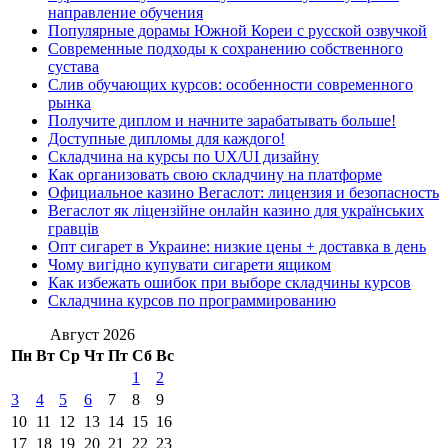
направление обучения
Популярные дорамы Южной Кореи с русской озвучкой
Современные подходы к сохранению собственного
сустава
Слив обучающих курсов: особенности современного
рынка
Получите диплом и начните зарабатывать больше!
Доступные дипломы для каждого!
Складчина на курсы по UX/UI дизайну
Как организовать свою складчину на платформе
Официальное казино Вегаслот: лицензия и безопасность
Вегаслот як ліцензійне онлайн казино для українських
гравців
Опт сигарет в Украине: низкие цены + доставка в день
Чому вигідно купувати сигарети ящиком
Как избежать ошибок при выборе складчины курсов
Складчина курсов по программированию
Август 2026
Пн
Вт
Ср
Чт
Пт
Сб
Вс
1
2
3
4
5
6
7
8
9
10
11
12
13
14
15
16
17
18
19
20
21
22
23