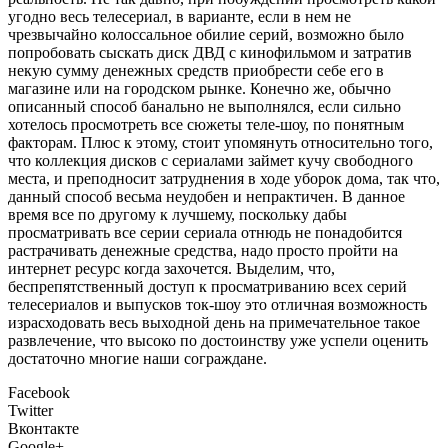
угодно весь телесериал, в варианте, если в нем не
чрезвычайно колоссальное обилие серий, возможно было
попробовать сыскать диск ДВД с кинофильмом и затратив
некую сумму денежных средств приобрести себе его в
магазине или на городском рынке. Конечно же, обычно
описанный способ банально не выполнялся, если сильно
хотелось просмотреть все сюжеты теле-шоу, по понятным
факторам. Плюс к этому, стоит упомянуть относительно того,
что коллекция дисков с сериалами займет кучу свободного
места, и преподносит затруднения в ходе уборок дома, так что,
данный способ весьма неудобен и непрактичен. В данное
время все по другому к лучшему, поскольку дабы
просматривать все серии сериала отнюдь не понадобится
растрачивать денежные средства, надо просто пройти на
интернет ресурс когда захочется. Выделим, что,
беспрепятственный доступ к просматриванию всех серий
телесериалов и выпусков ток-шоу это отличная возможность
израсходовать весь выходной день на примечательное такое
развлечение, что высоко по достоинству уже успели оценить
достаточно многие наши сограждане.
Facebook
Twitter
Вконтакте
Google+