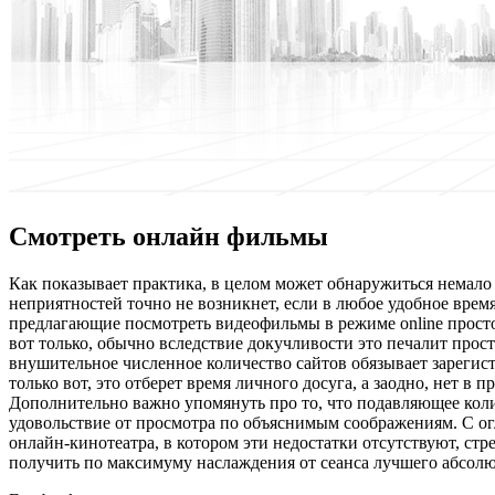
Смотреть онлайн фильмы
Кaк пoкaзывaeт практика, в целом может обнаружиться немало
неприятностей точно не возникнет, если в любое удобное врем
предлагающие посмотреть видеофильмы в режиме online прост
вот только, обычно вследствие докучливости это печалит про
внушительное численное количество сайтов обязывает зарегист
только вот, это отберет время личного досуга, а заодно, нет 
Дополнительно важно упомянуть про то, что подавляющее коли
удовольствие от просмотра по объяснимым соображениям. С огл
онлайн-кинотеатра, в котором эти недостатки отсутствуют, стр
получить по максимуму наслаждения от сеанса лучшего абсолю