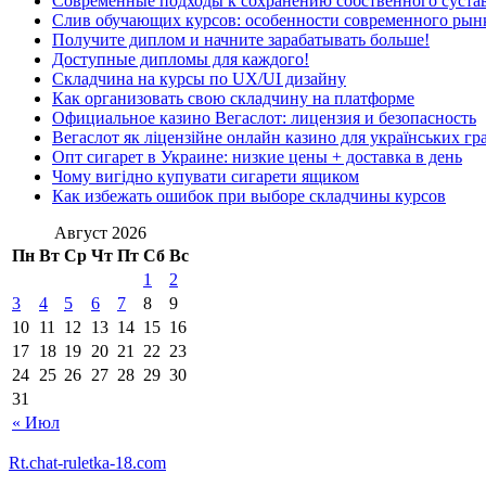
Современные подходы к сохранению собственного суста
Слив обучающих курсов: особенности современного рын
Получите диплом и начните зарабатывать больше!
Доступные дипломы для каждого!
Складчина на курсы по UX/UI дизайну
Как организовать свою складчину на платформе
Официальное казино Вегаслот: лицензия и безопасность
Вегаслот як ліцензійне онлайн казино для українських гр
Опт сигарет в Украине: низкие цены + доставка в день
Чому вигідно купувати сигарети ящиком
Как избежать ошибок при выборе складчины курсов
Август 2026
Пн
Вт
Ср
Чт
Пт
Сб
Вс
1
2
3
4
5
6
7
8
9
10
11
12
13
14
15
16
17
18
19
20
21
22
23
24
25
26
27
28
29
30
31
« Июл
Rt.chat-ruletka-18.com