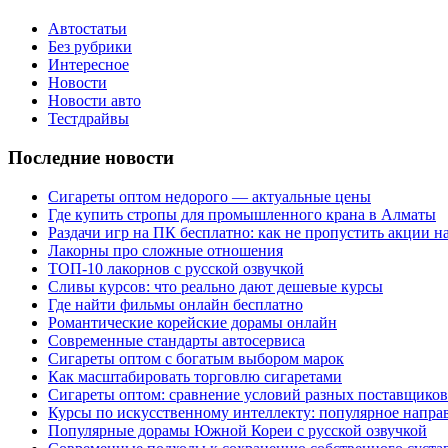
Автостатьи
Без рубрики
Интересное
Новости
Новости авто
Тестдрайвы
Последние новости
Сигареты оптом недорого — актуальные цены
Где купить стропы для промышленного крана в Алматы
Раздачи игр на ПК бесплатно: как не пропустить акции н
Лакорны про сложные отношения
ТОП-10 лакорнов с русской озвучкой
Сливы курсов: что реально дают дешевые курсы
Где найти фильмы онлайн бесплатно
Романтические корейские дорамы онлайн
Современные стандарты автосервиса
Сигареты оптом с богатым выбором марок
Как масштабировать торговлю сигаретами
Сигареты оптом: сравнение условий разных поставщиков
Курсы по искусственному интеллекту: популярное напра
Популярные дорамы Южной Кореи с русской озвучкой