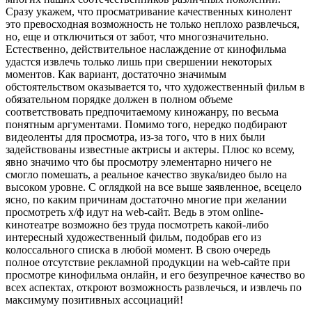
Сразу укажем, что просматривание качественных кинолент
это превосходная возможность не только неплохо развлечься,
но, еще и отключиться от забот, что многозначительно.
Естественно, действительное наслаждение от кинофильма
удастся извлечь только лишь при свершении некоторых
моментов. Как вариант, достаточно значимым
обстоятельством оказывается то, что художественный фильм в
обязательном порядке должен в полном объеме
соответствовать предпочитаемому киножанру, по весьма
понятным аргументами. Помимо того, нередко подбирают
видеоленты для просмотра, из-за того, что в них были
задействованы известные актрисы и актеры. Плюс ко всему,
явно значимо что бы просмотру элементарно ничего не
смогло помешать, а реальное качество звука/видео было на
высоком уровне. С оглядкой на все выше заявленное, всецело
ясно, по каким причинам достаточно многие при желании
просмотреть х/ф идут на web-сайт. Ведь в этом online-
кинотеатре возможно без труда посмотреть какой-либо
интересный художественный фильм, подобрав его из
колоссального списка в любой момент. В свою очередь
полное отсутствие рекламной продукции на web-сайте при
просмотре кинофильма онлайн, и его безупречное качество во
всех аспектах, откроют возможность развлечься, и извлечь по
максимуму позитивных ассоциаций!