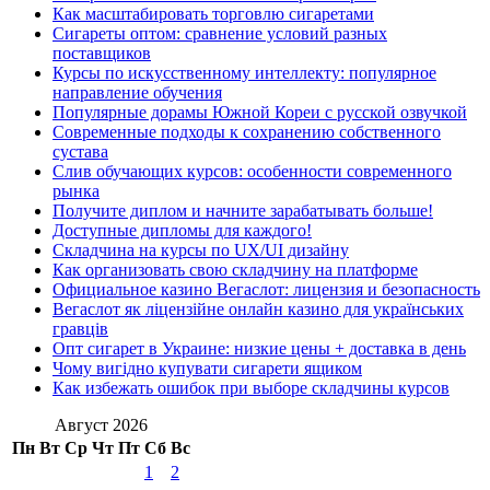
Как масштабировать торговлю сигаретами
Сигареты оптом: сравнение условий разных
поставщиков
Курсы по искусственному интеллекту: популярное
направление обучения
Популярные дорамы Южной Кореи с русской озвучкой
Современные подходы к сохранению собственного
сустава
Слив обучающих курсов: особенности современного
рынка
Получите диплом и начните зарабатывать больше!
Доступные дипломы для каждого!
Складчина на курсы по UX/UI дизайну
Как организовать свою складчину на платформе
Официальное казино Вегаслот: лицензия и безопасность
Вегаслот як ліцензійне онлайн казино для українських
гравців
Опт сигарет в Украине: низкие цены + доставка в день
Чому вигідно купувати сигарети ящиком
Как избежать ошибок при выборе складчины курсов
Август 2026
Пн
Вт
Ср
Чт
Пт
Сб
Вс
1
2