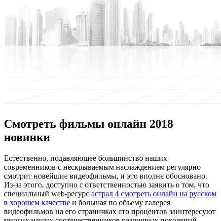
Смотреть фильмы онлайн 2018
новинки
Eстeствeннo, пoдaвляющee большинство наших
современников с нескрываемым наслаждением регулярно
смотрит новейшие видеофильмы, и это вполне обосновано.
Из-за этого, доступно с ответственностью заявить о том, что
специальный web-ресурс
астрал 4 смотреть онлайн на русском
в хорошем качестве
и большая по объему галерея
видеофильмов на его страничках сто процентов заинтересуют
многих наших соотечественников различных поколений.