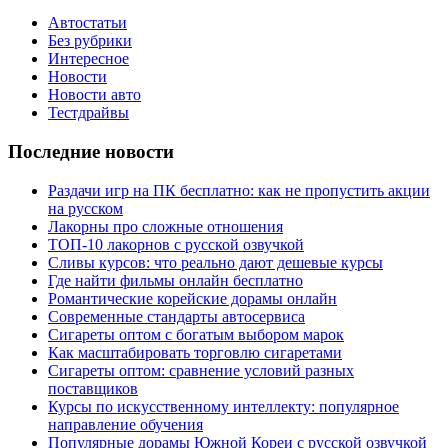
Автостатьи
Без рубрики
Интересное
Новости
Новости авто
Тестдрайвы
Последние новости
Раздачи игр на ПК бесплатно: как не пропустить акции
на русском
Лакорны про сложные отношения
ТОП-10 лакорнов с русской озвучкой
Сливы курсов: что реально дают дешевые курсы
Где найти фильмы онлайн бесплатно
Романтические корейские дорамы онлайн
Современные стандарты автосервиса
Сигареты оптом с богатым выбором марок
Как масштабировать торговлю сигаретами
Сигареты оптом: сравнение условий разных
поставщиков
Курсы по искусственному интеллекту: популярное
направление обучения
Популярные дорамы Южной Кореи с русской озвучкой