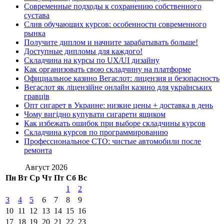
Современные подходы к сохранению собственного
сустава
Слив обучающих курсов: особенности современного
рынка
Получите диплом и начните зарабатывать больше!
Доступные дипломы для каждого!
Складчина на курсы по UX/UI дизайну
Как организовать свою складчину на платформе
Официальное казино Вегаслот: лицензия и безопасность
Вегаслот як ліцензійне онлайн казино для українських
гравців
Опт сигарет в Украине: низкие цены + доставка в день
Чому вигідно купувати сигарети ящиком
Как избежать ошибок при выборе складчины курсов
Складчина курсов по программированию
Профессиональное СТО: чистые автомобили после
ремонта
Август 2026
Пн
Вт
Ср
Чт
Пт
Сб
Вс
1
2
3
4
5
6
7
8
9
10
11
12
13
14
15
16
17
18
19
20
21
22
23