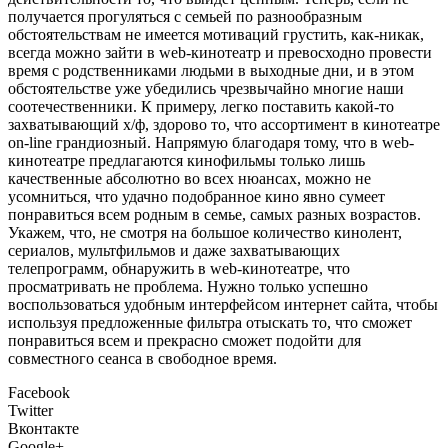
получается прогуляться с семьей по разнообразным
обстоятельствам не имеется мотиваций грустить, как-никак,
всегда можно зайти в web-кинотеатр и превосходно провести
время с родственниками людьми в выходные дни, и в этом
обстоятельстве уже убедились чрезвычайно многие наши
соотечественники. К примеру, легко поставить какой-то
захватывающий х/ф, здорово то, что ассортимент в кинотеатре
on-line грандиозный. Напрямую благодаря тому, что в web-
кинотеатре предлагаются кинофильмы только лишь
качественные абсолютно во всех нюансах, можно не
усомниться, что удачно подобранное кино явно сумеет
понравиться всем родным в семье, самых разных возрастов.
Укажем, что, не смотря на большое количество кинолент,
сериалов, мультфильмов и даже захватывающих
телепрограмм, обнаружить в web-кинотеатре, что
просматривать не проблема. Нужно только успешно
воспользоваться удобным интерфейсом интернет сайта, чтобы
используя предложенные фильтра отыскать то, что сможет
понравиться всем и прекрасно сможет подойти для
совместного сеанса в свободное время.
Facebook
Twitter
Вконтакте
Google+