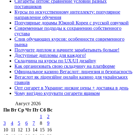
Сигареты оптом: сравнение условий разных
поставщиков
Курсы по искусственному интеллекту: популярное
направление обучения
Популярные дорамы Южной Кореи с русской озвучкой
Современные подходы к сохранению собственного
сустава
Слив обучающих курсов: особенности современного
рынка
Получите диплом и начните зарабатывать больше!
Доступные дипломы для каждого!
Складчина на курсы по UX/UI дизайну
Как организовать свою складчину на платформе
Официальное казино Вегаслот: лицензия и безопасность
Вегаслот як ліцензійне онлайн казино для українських
гравців
Опт сигарет в Украине: низкие цены + доставка в день
Чому вигідно купувати сигарети ящиком
Август 2026
Пн
Вт
Ср
Чт
Пт
Сб
Вс
1
2
3
4
5
6
7
8
9
10
11
12
13
14
15
16