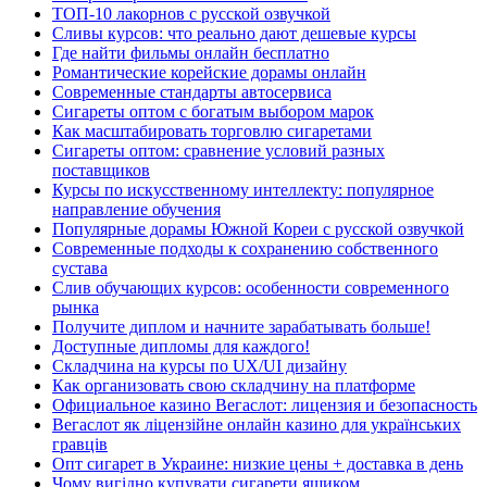
ТОП-10 лакорнов с русской озвучкой
Сливы курсов: что реально дают дешевые курсы
Где найти фильмы онлайн бесплатно
Романтические корейские дорамы онлайн
Современные стандарты автосервиса
Сигареты оптом с богатым выбором марок
Как масштабировать торговлю сигаретами
Сигареты оптом: сравнение условий разных
поставщиков
Курсы по искусственному интеллекту: популярное
направление обучения
Популярные дорамы Южной Кореи с русской озвучкой
Современные подходы к сохранению собственного
сустава
Слив обучающих курсов: особенности современного
рынка
Получите диплом и начните зарабатывать больше!
Доступные дипломы для каждого!
Складчина на курсы по UX/UI дизайну
Как организовать свою складчину на платформе
Официальное казино Вегаслот: лицензия и безопасность
Вегаслот як ліцензійне онлайн казино для українських
гравців
Опт сигарет в Украине: низкие цены + доставка в день
Чому вигідно купувати сигарети ящиком