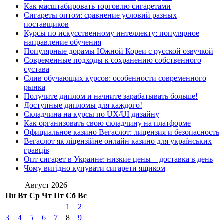
Как масштабировать торговлю сигаретами
Сигареты оптом: сравнение условий разных
поставщиков
Курсы по искусственному интеллекту: популярное
направление обучения
Популярные дорамы Южной Кореи с русской озвучкой
Современные подходы к сохранению собственного
сустава
Слив обучающих курсов: особенности современного
рынка
Получите диплом и начните зарабатывать больше!
Доступные дипломы для каждого!
Складчина на курсы по UX/UI дизайну
Как организовать свою складчину на платформе
Официальное казино Вегаслот: лицензия и безопасность
Вегаслот як ліцензійне онлайн казино для українських
гравців
Опт сигарет в Украине: низкие цены + доставка в день
Чому вигідно купувати сигарети ящиком
Август 2026
Пн
Вт
Ср
Чт
Пт
Сб
Вс
1
2
3
4
5
6
7
8
9