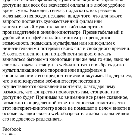
доступна для всех без всяческой оплаты и в любое удобное
время суток. Выходит, сейчас, подыскать, как развлечь
маленького непоседу, незадача, ввиду того, что для такого
запросто поставить художественный фильм или
занимательный мультик наших либо импортных
производителей в онлайн-кинотеатре. Презентабельный и
удобный интерфейс онлайн-кинотеатра преподносят
возможность подыскать мультфильм или кинофильм с
незначительными потерями своих сил и свободного времени.
А соответственно, при потребности запросто начать
заниматься бытовыми хлопотами или же чем-то еще, явно не
сложная задача заглянуть в web-кинотеатр и выбрать дитю
мультипликационное творение или видеофильм в
сопоставлении с его предпочтениями и вкусами. Подчеркнем,
что в анонсируемом веб-кинотеатре постоянно
осуществляются обновления контента, благодаря чему
разыскать, что конкретно посмотреть там, стопроцентно
доступно будет. Принимая во внимание все ранее сказанное,
возможно с определенной ответственностью отметить, что
этот интернет-кинотеатр вовсе не помешает в целом внести в
особые вкладки своего web-обозревателя дабы в дальнейшем
его не довелось разыскивать.
Facebook
Twitter