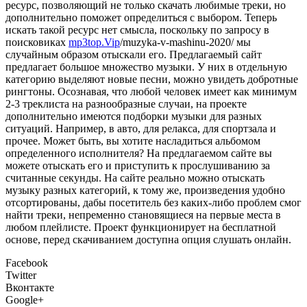
ресурс, позволяющий не только скачать любимые треки, но
дополнительно поможет определиться с выбором. Теперь
искать такой ресурс нет смысла, поскольку по запросу в
поисковиках
mp3top.Vip
/muzyka-v-mashinu-2020/ мы
случайным образом отыскали его. Предлагаемый сайт
предлагает большое множество музыки. У них в отдельную
категорию выделяют новые песни, можно увидеть добротные
рингтоны. Осознавая, что любой человек имеет как минимум
2-3 треклиста на разнообразные случаи, на проекте
дополнительно имеются подборки музыки для разных
ситуаций. Например, в авто, для релакса, для спортзала и
прочее. Может быть, вы хотите насладиться альбомом
определенного исполнителя? На предлагаемом сайте вы
можете отыскать его и приступить к прослушиванию за
считанные секунды. На сайте реально можно отыскать
музыку разных категорий, к тому же, произведения удобно
отсортированы, дабы посетитель без каких-либо проблем смог
найти треки, непременно становящиеся на первые места в
любом плейлисте. Проект функционирует на бесплатной
основе, перед скачиванием доступна опция слушать онлайн.
Facebook
Twitter
Вконтакте
Google+