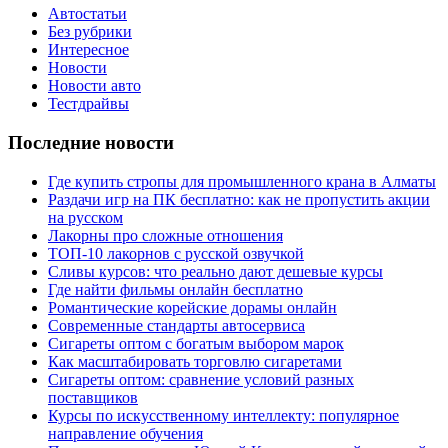
Автостатьи
Без рубрики
Интересное
Новости
Новости авто
Тестдрайвы
Последние новости
Где купить стропы для промышленного крана в Алматы
Раздачи игр на ПК бесплатно: как не пропустить акции
на русском
Лакорны про сложные отношения
ТОП-10 лакорнов с русской озвучкой
Сливы курсов: что реально дают дешевые курсы
Где найти фильмы онлайн бесплатно
Романтические корейские дорамы онлайн
Современные стандарты автосервиса
Сигареты оптом с богатым выбором марок
Как масштабировать торговлю сигаретами
Сигареты оптом: сравнение условий разных
поставщиков
Курсы по искусственному интеллекту: популярное
направление обучения