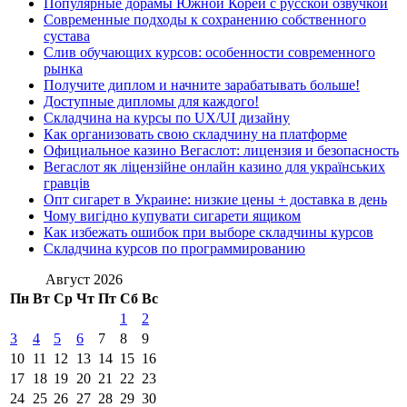
Популярные дорамы Южной Кореи с русской озвучкой
Современные подходы к сохранению собственного
сустава
Слив обучающих курсов: особенности современного
рынка
Получите диплом и начните зарабатывать больше!
Доступные дипломы для каждого!
Складчина на курсы по UX/UI дизайну
Как организовать свою складчину на платформе
Официальное казино Вегаслот: лицензия и безопасность
Вегаслот як ліцензійне онлайн казино для українських
гравців
Опт сигарет в Украине: низкие цены + доставка в день
Чому вигідно купувати сигарети ящиком
Как избежать ошибок при выборе складчины курсов
Складчина курсов по программированию
Август 2026
Пн
Вт
Ср
Чт
Пт
Сб
Вс
1
2
3
4
5
6
7
8
9
10
11
12
13
14
15
16
17
18
19
20
21
22
23
24
25
26
27
28
29
30