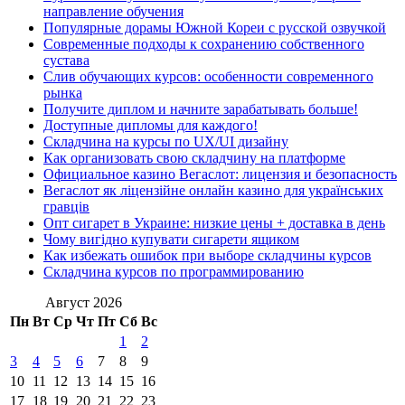
направление обучения
Популярные дорамы Южной Кореи с русской озвучкой
Современные подходы к сохранению собственного
сустава
Слив обучающих курсов: особенности современного
рынка
Получите диплом и начните зарабатывать больше!
Доступные дипломы для каждого!
Складчина на курсы по UX/UI дизайну
Как организовать свою складчину на платформе
Официальное казино Вегаслот: лицензия и безопасность
Вегаслот як ліцензійне онлайн казино для українських
гравців
Опт сигарет в Украине: низкие цены + доставка в день
Чому вигідно купувати сигарети ящиком
Как избежать ошибок при выборе складчины курсов
Складчина курсов по программированию
Август 2026
Пн
Вт
Ср
Чт
Пт
Сб
Вс
1
2
3
4
5
6
7
8
9
10
11
12
13
14
15
16
17
18
19
20
21
22
23