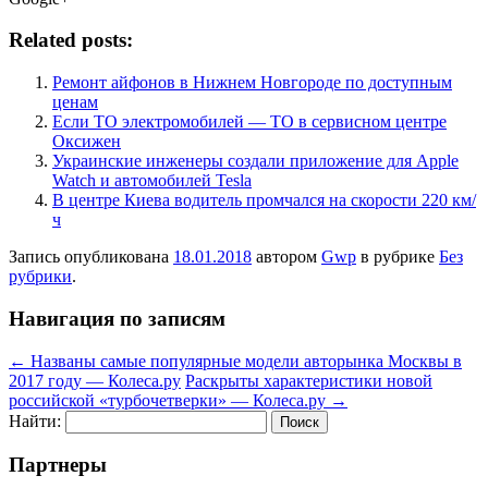
Related posts:
Ремонт айфонов в Нижнем Новгороде по доступным
ценам
Если ТО электромобилей — ТО в сервисном центре
Оксижен
Украинские инженеры создали приложение для Apple
Watch и автомобилей Tesla
В центре Киева водитель промчался на скорости 220 км/
ч
Запись опубликована
18.01.2018
автором
Gwp
в рубрике
Без
рубрики
.
Навигация по записям
←
Названы самые популярные модели авторынка Москвы в
2017 году — Колеса.ру
Раскрыты характеристики новой
российской «турбочетверки» — Колеса.ру
→
Найти:
Партнеры