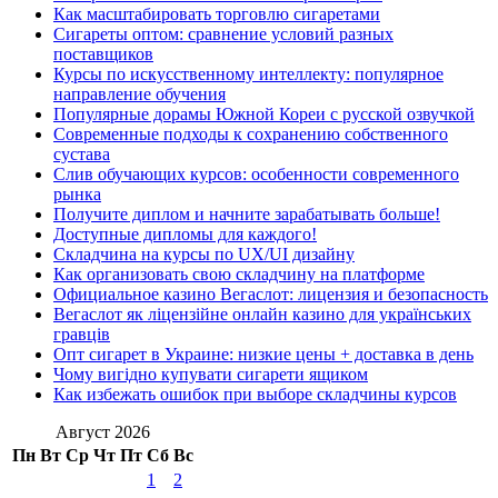
Как масштабировать торговлю сигаретами
Сигареты оптом: сравнение условий разных
поставщиков
Курсы по искусственному интеллекту: популярное
направление обучения
Популярные дорамы Южной Кореи с русской озвучкой
Современные подходы к сохранению собственного
сустава
Слив обучающих курсов: особенности современного
рынка
Получите диплом и начните зарабатывать больше!
Доступные дипломы для каждого!
Складчина на курсы по UX/UI дизайну
Как организовать свою складчину на платформе
Официальное казино Вегаслот: лицензия и безопасность
Вегаслот як ліцензійне онлайн казино для українських
гравців
Опт сигарет в Украине: низкие цены + доставка в день
Чому вигідно купувати сигарети ящиком
Как избежать ошибок при выборе складчины курсов
Август 2026
Пн
Вт
Ср
Чт
Пт
Сб
Вс
1
2