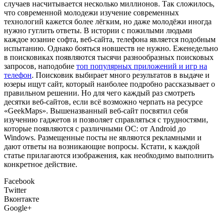
случаев насчитывается несколько миллионов. Так сложилось,
что современной молодежи изучение современных
технологий кажется более лёгким, но даже молодёжи иногда
нужно гуглить ответы. В истории с пожилыми людьми
каждое юзание софта, веб-сайта, телефона является подобным
испытанию. Однако бояться новшеств не нужно. Еженедельно
в поисковиках появляются тысячи разнообразных поисковых
запросов, наподобие
топ популярных приложений и игр на
телефон
. Поисковик выбирает много результатов в выдаче и
юзеры ищут сайт, который наиболее подробно рассказывает о
правильном решении. Но для чего каждый раз смотреть
десятки веб-сайтов, если всё возможно черпать на ресурсе
«GeekMaps». Вышеназванный веб-сайт посвятил себя
изучению гаджетов и позволяет справляться с трудностями,
которые появляются с различными ОС: от Android до
Windows. Размещенные посты не являются рекламными и
дают ответы на возникающие вопросы. Кстати, к каждой
статье прилагаются изображения, как необходимо выполнить
конкретное действие.
Facebook
Twitter
Вконтакте
Google+