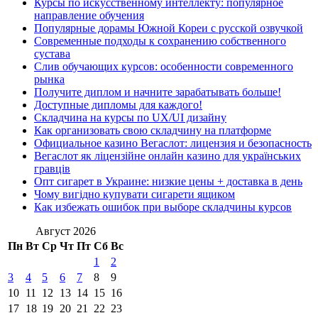
Курсы по искусственному интеллекту: популярное
направление обучения
Популярные дорамы Южной Кореи с русской озвучкой
Современные подходы к сохранению собственного
сустава
Слив обучающих курсов: особенности современного
рынка
Получите диплом и начните зарабатывать больше!
Доступные дипломы для каждого!
Складчина на курсы по UX/UI дизайну
Как организовать свою складчину на платформе
Официальное казино Вегаслот: лицензия и безопасность
Вегаслот як ліцензійне онлайн казино для українських
гравців
Опт сигарет в Украине: низкие цены + доставка в день
Чому вигідно купувати сигарети ящиком
Как избежать ошибок при выборе складчины курсов
Август 2026
Пн
Вт
Ср
Чт
Пт
Сб
Вс
1
2
3
4
5
6
7
8
9
10
11
12
13
14
15
16
17
18
19
20
21
22
23