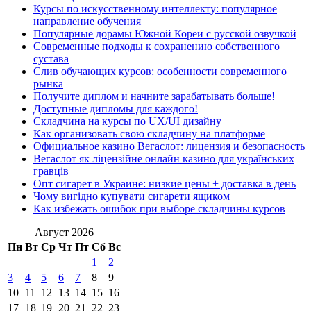
Курсы по искусственному интеллекту: популярное
направление обучения
Популярные дорамы Южной Кореи с русской озвучкой
Современные подходы к сохранению собственного
сустава
Слив обучающих курсов: особенности современного
рынка
Получите диплом и начните зарабатывать больше!
Доступные дипломы для каждого!
Складчина на курсы по UX/UI дизайну
Как организовать свою складчину на платформе
Официальное казино Вегаслот: лицензия и безопасность
Вегаслот як ліцензійне онлайн казино для українських
гравців
Опт сигарет в Украине: низкие цены + доставка в день
Чому вигідно купувати сигарети ящиком
Как избежать ошибок при выборе складчины курсов
Август 2026
Пн
Вт
Ср
Чт
Пт
Сб
Вс
1
2
3
4
5
6
7
8
9
10
11
12
13
14
15
16
17
18
19
20
21
22
23