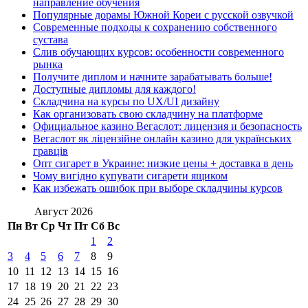
направление обучения
Популярные дорамы Южной Кореи с русской озвучкой
Современные подходы к сохранению собственного
сустава
Слив обучающих курсов: особенности современного
рынка
Получите диплом и начните зарабатывать больше!
Доступные дипломы для каждого!
Складчина на курсы по UX/UI дизайну
Как организовать свою складчину на платформе
Официальное казино Вегаслот: лицензия и безопасность
Вегаслот як ліцензійне онлайн казино для українських
гравців
Опт сигарет в Украине: низкие цены + доставка в день
Чому вигідно купувати сигарети ящиком
Как избежать ошибок при выборе складчины курсов
Август 2026
Пн
Вт
Ср
Чт
Пт
Сб
Вс
1
2
3
4
5
6
7
8
9
10
11
12
13
14
15
16
17
18
19
20
21
22
23
24
25
26
27
28
29
30