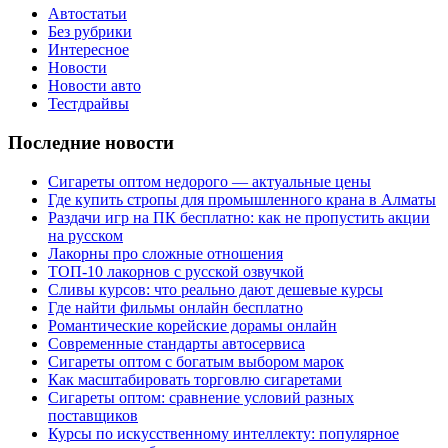
Автостатьи
Без рубрики
Интересное
Новости
Новости авто
Тестдрайвы
Последние новости
Сигареты оптом недорого — актуальные цены
Где купить стропы для промышленного крана в Алматы
Раздачи игр на ПК бесплатно: как не пропустить акции
на русском
Лакорны про сложные отношения
ТОП-10 лакорнов с русской озвучкой
Сливы курсов: что реально дают дешевые курсы
Где найти фильмы онлайн бесплатно
Романтические корейские дорамы онлайн
Современные стандарты автосервиса
Сигареты оптом с богатым выбором марок
Как масштабировать торговлю сигаретами
Сигареты оптом: сравнение условий разных
поставщиков
Курсы по искусственному интеллекту: популярное