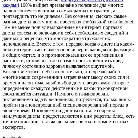
каждый
100% выйдет чрезвычайно полезной для многих
наших соотечественников самых разных возрастов, а
подтвердить это не дилемма. Без сомнения, сыскать самые
разные диеты доступно на просторах глобальной сети Internet.
Тем не менее подчас выложенные на интернет-порталах
диеты совсем не включают в себя необходимых сведений и
данных о рецептах, что многократно утруждает их
использование. Вместе с тем, нередко, когда о диете на каком-
либо интернет-сайте имеется не исчерпывающая информация
в общих чертах, и о противопоказаниях ее применения в
частности, исходя из этого возможность причинить вред
личному состоянию здоровья выявляется ощутимой.
Вследствие этого, небезосновательно, что чрезвычайно
многие наши современники затрачивают массу своих сил и
времени на оптимальный выбор диет с рецептами, которые
определенно окажутся действенные в какой-то конкретной
сложившейся ситуации. Намного оптимизировать
поставленную задачу выполнимо, потребуется, только лишь
пройти на анонсированный специализированный портал в
любое время. Поскольку, на данном портале собраны
наилучшие диеты, предоставляются к ним рецепты блюд, есть
точное описание, а также дельные советы от компетентных
экспертов.
Facebook