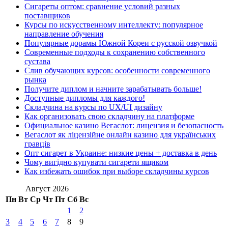
Сигареты оптом: сравнение условий разных
поставщиков
Курсы по искусственному интеллекту: популярное
направление обучения
Популярные дорамы Южной Кореи с русской озвучкой
Современные подходы к сохранению собственного
сустава
Слив обучающих курсов: особенности современного
рынка
Получите диплом и начните зарабатывать больше!
Доступные дипломы для каждого!
Складчина на курсы по UX/UI дизайну
Как организовать свою складчину на платформе
Официальное казино Вегаслот: лицензия и безопасность
Вегаслот як ліцензійне онлайн казино для українських
гравців
Опт сигарет в Украине: низкие цены + доставка в день
Чому вигідно купувати сигарети ящиком
Как избежать ошибок при выборе складчины курсов
Август 2026
Пн
Вт
Ср
Чт
Пт
Сб
Вс
1
2
3
4
5
6
7
8
9