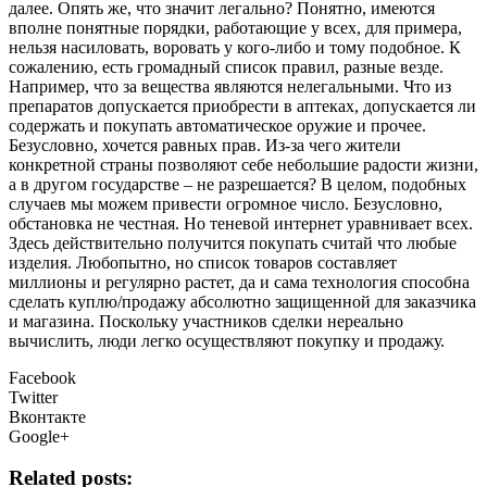
далее. Опять же, что значит легально? Понятно, имеются
вполне понятные порядки, работающие у всех, для примера,
нельзя насиловать, воровать у кого-либо и тому подобное. К
сожалению, есть громадный список правил, разные везде.
Например, что за вещества являются нелегальными. Что из
препаратов допускается приобрести в аптеках, допускается ли
содержать и покупать автоматическое оружие и прочее.
Безусловно, хочется равных прав. Из-за чего жители
конкретной страны позволяют себе небольшие радости жизни,
а в другом государстве – не разрешается? В целом, подобных
случаев мы можем привести огромное число. Безусловно,
обстановка не честная. Но теневой интернет уравнивает всех.
Здесь действительно получится покупать считай что любые
изделия. Любопытно, но список товаров составляет
миллионы и регулярно растет, да и сама технология способна
сделать куплю/продажу абсолютно защищенной для заказчика
и магазина. Поскольку участников сделки нереально
вычислить, люди легко осуществляют покупку и продажу.
Facebook
Twitter
Вконтакте
Google+
Related posts: