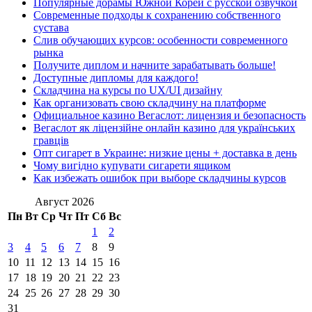
Популярные дорамы Южной Кореи с русской озвучкой
Современные подходы к сохранению собственного
сустава
Слив обучающих курсов: особенности современного
рынка
Получите диплом и начните зарабатывать больше!
Доступные дипломы для каждого!
Складчина на курсы по UX/UI дизайну
Как организовать свою складчину на платформе
Официальное казино Вегаслот: лицензия и безопасность
Вегаслот як ліцензійне онлайн казино для українських
гравців
Опт сигарет в Украине: низкие цены + доставка в день
Чому вигідно купувати сигарети ящиком
Как избежать ошибок при выборе складчины курсов
Август 2026
Пн
Вт
Ср
Чт
Пт
Сб
Вс
1
2
3
4
5
6
7
8
9
10
11
12
13
14
15
16
17
18
19
20
21
22
23
24
25
26
27
28
29
30
31