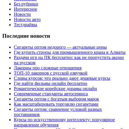
Без рубрики
Интересное
Новости
Новости авто
Тестдрайвы
Последние новости
Сигареты оптом недорого — актуальные цены
Где купить стропы для промышленного крана в Алматы
Раздачи игр на ПК бесплатно: как не пропустить акции
на русском
Лакорны про сложные отношения
ТОП-10 лакорнов с русской озвучкой
Сливы курсов: что реально дают дешевые курсы
Где найти фильмы онлайн бесплатно
Романтические корейские дорамы онлайн
Современные стандарты автосервиса
Сигареты оптом с богатым выбором марок
Как масштабировать торговлю сигаретами
Сигареты оптом: сравнение условий разных
поставщиков
Курсы по искусственному интеллекту: популярное
направление обучения