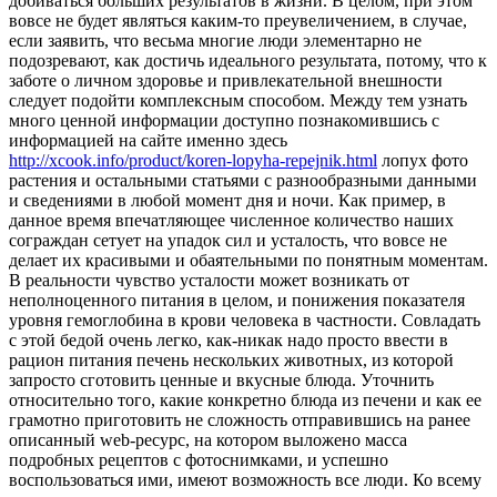
добиваться больших результатов в жизни. В целом, при этом
вовсе не будет являться каким-то преувеличением, в случае,
если заявить, что весьма многие люди элементарно не
подозревают, как достичь идеального результата, потому, что к
заботе о личном здоровье и привлекательной внешности
следует подойти комплексным способом. Между тем узнать
много ценной информации доступно познакомившись с
информацией на сайте именно здесь
http://xcook.info/product/koren-lopyha-repejnik.html
лопух фото
растения и остальными статьями с разнообразными данными
и сведениями в любой момент дня и ночи. Как пример, в
данное время впечатляющее численное количество наших
сограждан сетует на упадок сил и усталость, что вовсе не
делает их красивыми и обаятельными по понятным моментам.
В реальности чувство усталости может возникать от
неполноценного питания в целом, и понижения показателя
уровня гемоглобина в крови человека в частности. Совладать
с этой бедой очень легко, как-никак надо просто ввести в
рацион питания печень нескольких животных, из которой
запросто сготовить ценные и вкусные блюда. Уточнить
относительно того, какие конкретно блюда из печени и как ее
грамотно приготовить не сложность отправившись на ранее
описанный web-ресурс, на котором выложено масса
подробных рецептов с фотоснимками, и успешно
воспользоваться ими, имеют возможность все люди. Ко всему