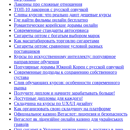
Лакорны про сложные отношения
ТОП-10 лакорнов с русской озвучкой
Сливы курсов: что реально дают дешевые курсы
Где найти фильмы онлайн бесплатно
Романтические корейские дорамы онлайн
Современные стандарты автосервиса
Сигареты оптом с богатым выбором марок
Как масштабировать торговлю сигаретами
Сигареты оптом: сравнение условий разных
поставщиков
Курсы по искусственному интеллекту: популярное
направление обучения
Популярные дорамы Южной Кореи с русской озвучкой
Современные подходы к сохранению собственного
сустава
Слив обучающих курсов: особенности современного
рынка
Получите диплом и начните зарабатывать больше!
Доступные дипломы для каждого!
Складчина на курсы по UX/UI дизайну
Как организовать свою складчину на платформе
Официальное казино Вегаслот: лицензия и безопасность
Вегаслот як ліцензійне онлайн казино для українських
гравців
Опт сигарет в Украине: низкие цены + доставка в день