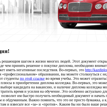
дня!
ь решающим шагом в жизни многих людей. Этот документ откры
де чем принять решение о покупке диплома, необходимо внимате
ет иметь негативные последствия. Во-первых, это
http://kazdip
ем «профессиональном» образовании, вы можете столкнуться с н
ют студенты
по этой ссылке
во время учебы. Это может отразить
и плюсы в приобретении диплома колледжа. Во-первых, это може
 выборе кандидата на вакансию, и наличие диплома колледжа м
тратить время и усилия на обучение. Это особенно актуально д
позволит им быстро получить необходимый документ и начать п
 и обдуманным. Важно помнить, что это не просто бумажка, а 
ам и взвесьте все «за» и «против». Каким бы ни было ваше реше