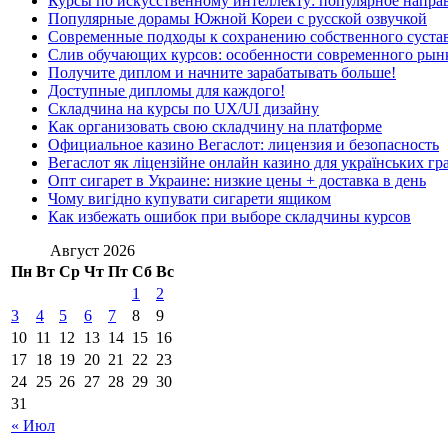
Курсы по искусственному интеллекту: популярное напра
Популярные дорамы Южной Кореи с русской озвучкой
Современные подходы к сохранению собственного суста
Слив обучающих курсов: особенности современного рын
Получите диплом и начните зарабатывать больше!
Доступные дипломы для каждого!
Складчина на курсы по UX/UI дизайну
Как организовать свою складчину на платформе
Официальное казино Вегаслот: лицензия и безопасность
Вегаслот як ліцензійне онлайн казино для українських гр
Опт сигарет в Украине: низкие цены + доставка в день
Чому вигідно купувати сигарети ящиком
Как избежать ошибок при выборе складчины курсов
Август 2026
Пн
Вт
Ср
Чт
Пт
Сб
Вс
1
2
3
4
5
6
7
8
9
10
11
12
13
14
15
16
17
18
19
20
21
22
23
24
25
26
27
28
29
30
31
« Июл