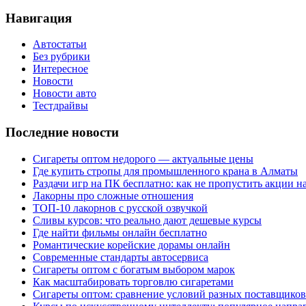
Навигация
Автостатьи
Без рубрики
Интересное
Новости
Новости авто
Тестдрайвы
Последние новости
Сигареты оптом недорого — актуальные цены
Где купить стропы для промышленного крана в Алматы
Раздачи игр на ПК бесплатно: как не пропустить акции н
Лакорны про сложные отношения
ТОП-10 лакорнов с русской озвучкой
Сливы курсов: что реально дают дешевые курсы
Где найти фильмы онлайн бесплатно
Романтические корейские дорамы онлайн
Современные стандарты автосервиса
Сигареты оптом с богатым выбором марок
Как масштабировать торговлю сигаретами
Сигареты оптом: сравнение условий разных поставщиков