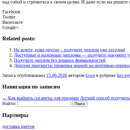
над собой и стремиться к своим целям. И даже если вы решите к
Facebook
Twitter
Вконтакте
Google+
Related posts:
Не ждите, пока другие – получите диплом уже сегодня!
Доступные и надежные дипломы — получите документ у
Получите диплом без лишних формальностей
Диплом лингвиста: проверка знаний на интервью-перево
Запись опубликована
15.06.2026
автором
Gwp
в рубрике
Без р
Навигация по записям
←
Как выбрать сигареты для продажи
Легкий способ получить
Найти:
Партнеры
доставка цветов