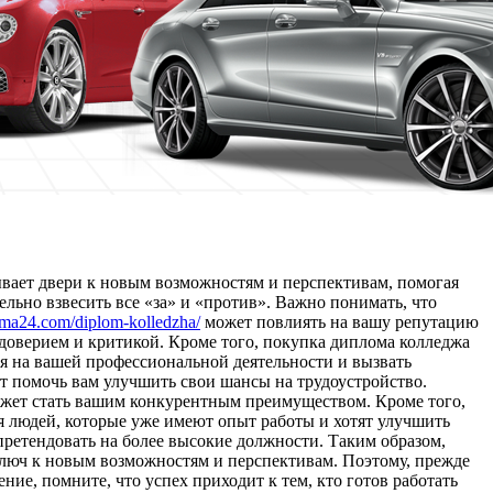
вает двери к новым возможностям и перспективам, помогая
льно взвесить все «за» и «против». Важно понимать, что
loma24.com/diplom-kolledzha/
может повлиять на вашу репутацию
едоверием и критикой. Кроме того, покупка диплома колледжа
ся на вашей профессиональной деятельности и вызвать
т помочь вам улучшить свои шансы на трудоустройство.
ожет стать вашим конкурентным преимуществом. Кроме того,
ля людей, которые уже имеют опыт работы и хотят улучшить
ретендовать на более высокие должности. Таким образом,
ключ к новым возможностям и перспективам. Поэтому, прежде
ние, помните, что успех приходит к тем, кто готов работать