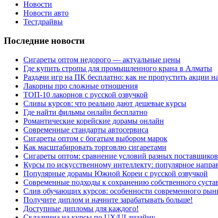
Новости
Новости авто
Тестдрайвы
Последние новости
Сигареты оптом недорого — актуальные цены
Где купить стропы для промышленного крана в Алматы
Раздачи игр на ПК бесплатно: как не пропустить акции н
Лакорны про сложные отношения
ТОП-10 лакорнов с русской озвучкой
Сливы курсов: что реально дают дешевые курсы
Где найти фильмы онлайн бесплатно
Романтические корейские дорамы онлайн
Современные стандарты автосервиса
Сигареты оптом с богатым выбором марок
Как масштабировать торговлю сигаретами
Сигареты оптом: сравнение условий разных поставщиков
Курсы по искусственному интеллекту: популярное напра
Популярные дорамы Южной Кореи с русской озвучкой
Современные подходы к сохранению собственного суста
Слив обучающих курсов: особенности современного рын
Получите диплом и начните зарабатывать больше!
Доступные дипломы для каждого!
Складчина на курсы по UX/UI дизайну