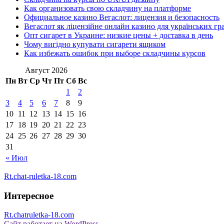
Как организовать свою складчину на платформе
Официальное казино Вегаслот: лицензия и безопасность
Вегаслот як ліцензійне онлайн казино для українських гр
Опт сигарет в Украине: низкие цены + доставка в день
Чому вигідно купувати сигарети ящиком
Как избежать ошибок при выборе складчины курсов
Август 2026
Пн
Вт
Ср
Чт
Пт
Сб
Вс
1
2
3
4
5
6
7
8
9
10
11
12
13
14
15
16
17
18
19
20
21
22
23
24
25
26
27
28
29
30
31
« Июл
Rt.chat-ruletka-18.com
Интересное
Rt.chatruletka-18.com
Сайт работает на WordPress