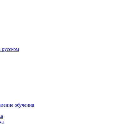
а русском
вление обучения
ва
ка