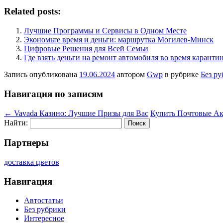
Related posts:
Лучшие Программы и Сервисы в Одном Месте
Экономьте время и деньги: маршрутка Могилев-Минск
Цифровые Решения для Всей Семьи
Где взять деньги на ремонт автомобиля во время каранти
Запись опубликована
19.06.2024
автором
Gwp
в рубрике
Без р
Навигация по записям
←
Vavada Казино: Лучшие Призы для Вас
Купить Почтовые Ак
Найти:
Партнеры
доставка цветов
Навигация
Автостатьи
Без рубрики
Интересное