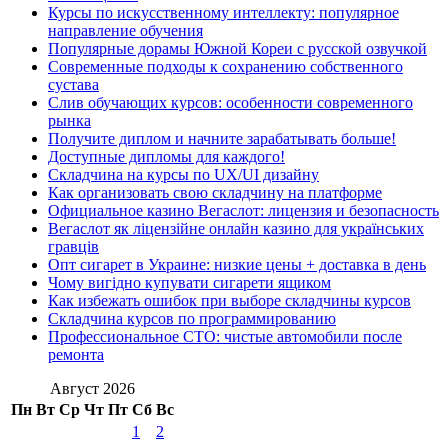
Курсы по искусственному интеллекту: популярное
направление обучения
Популярные дорамы Южной Кореи с русской озвучкой
Современные подходы к сохранению собственного
сустава
Слив обучающих курсов: особенности современного
рынка
Получите диплом и начните зарабатывать больше!
Доступные дипломы для каждого!
Складчина на курсы по UX/UI дизайну
Как организовать свою складчину на платформе
Официальное казино Вегаслот: лицензия и безопасность
Вегаслот як ліцензійне онлайн казино для українських
гравців
Опт сигарет в Украине: низкие цены + доставка в день
Чому вигідно купувати сигарети ящиком
Как избежать ошибок при выборе складчины курсов
Складчина курсов по программированию
Профессиональное СТО: чистые автомобили после
ремонта
Август 2026
Пн
Вт
Ср
Чт
Пт
Сб
Вс
1
2