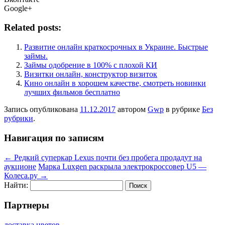
Google+
Related posts:
Развитие онлайн краткосрочных в Украине. Быстрые
займы.
Займы одобрение в 100% с плохой КИ
Визитки онлайн, конструктор визиток
Кино онлайн в хорошем качестве, смотреть новинки
лучших фильмов бесплатно
Запись опубликована
11.12.2017
автором
Gwp
в рубрике
Без
рубрики
.
Навигация по записям
←
Редкий суперкар Lexus почти без пробега продадут на
аукционе
Марка Luxgen раскрыла электрокроссовер U5 —
Колеса.ру
→
Найти:
Партнеры
доставка цветов