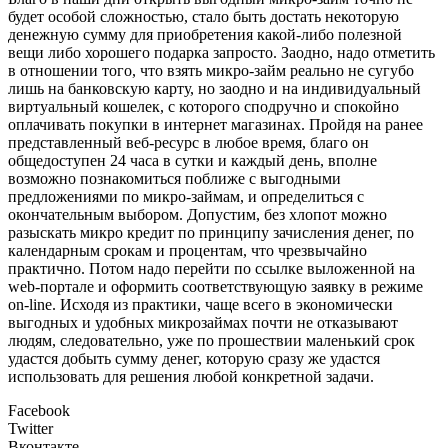
будет особой сложностью, стало быть достать некоторую
денежную сумму для приобретения какой-либо полезной
вещи либо хорошего подарка запросто. Заодно, надо отметить
в отношении того, что взять микро-займ реально не сугубо
лишь на банковскую карту, но заодно и на индивидуальный
виртуальный кошелек, с которого сподручно и спокойно
оплачивать покупки в интернет магазинах. Пройдя на ранее
представленный веб-ресурс в любое время, благо он
общедоступен 24 часа в сутки и каждый день, вполне
возможно познакомиться поближе с выгодными
предложениями по микро-займам, и определиться с
окончательным выбором. Допустим, без хлопот можно
разыскать микро кредит по принципу зачисления денег, по
календарным срокам и процентам, что чрезвычайно
практично. Потом надо перейти по ссылке выложенной на
web-портале и оформить соответствующую заявку в режиме
on-line. Исходя из практики, чаще всего в экономически
выгодных и удобных микрозаймах почти не отказывают
людям, следовательно, уже по прошествии маленький срок
удастся добыть сумму денег, которую сразу же удастся
использовать для решения любой конкретной задачи.
Facebook
Twitter
Вконтакте