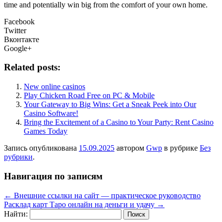
time and potentially win big from the comfort of your own home.
Facebook
Twitter
Вконтакте
Google+
Related posts:
New online casinos
Play Chicken Road Free on PC & Mobile
Your Gateway to Big Wins: Get a Sneak Peek into Our
Casino Software!
Bring the Excitement of a Casino to Your Party: Rent Casino
Games Today
Запись опубликована
15.09.2025
автором
Gwp
в рубрике
Без
рубрики
.
Навигация по записям
←
Внешние ссылки на сайт — практическое руководство
Расклад карт Таро онлайн на деньги и удачу
→
Найти: