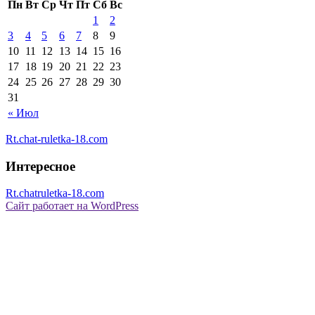
Пн
Вт
Ср
Чт
Пт
Сб
Вс
1
2
3
4
5
6
7
8
9
10
11
12
13
14
15
16
17
18
19
20
21
22
23
24
25
26
27
28
29
30
31
« Июл
Rt.chat-ruletka-18.com
Интересное
Rt.chatruletka-18.com
Сайт работает на WordPress