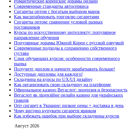
Романтические корейские дорамы онлайн
Современные стандарты автосервиса
Сигареты оптом с богатым выбором марок
Как масштабировать торговлю сигаретами
Сигареты оптом: сравнение условий разных
поставщиков
Курсы по искусственному интеллекту: популярное
направление обучения
Популярные дорамы Южной Кореи с русской озвучкой
Современные подходы к сохранению собственного
сустава
Слив обучающих курсов: особенности современного
рынка
Получите диплом и начните зарабатывать больше!
Доступные дипломы для каждого!
Складчина на курсы по UX/UI дизайну
Как организовать свою складчину на платформе
Официальное казино Вегаслот: лицензия и безопасность
Вегаслот як ліцензійне онлайн казино для українських
гравців
Опт сигарет в Украине: низкие цены + доставка в день
Чому вигідно купувати сигарети ящиком
Как избежать ошибок при выборе складчины курсов
Август 2026