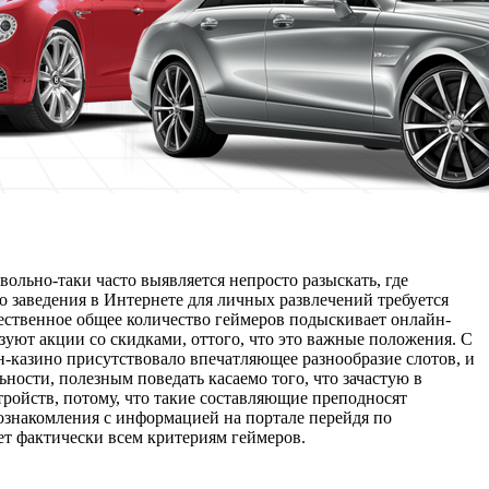
вольно-таки часто выявляется непросто разыскать, где
о заведения в Интернете для личных развлечений требуется
ественное общее количество геймеров подыскивает онлайн-
зуют акции со скидками, оттого, что это важные положения. С
н-казино присутствовало впечатляющее разнообразие слотов, и
ности, полезным поведать касаемо того, что зачастую в
тройств, потому, что такие составляющие преподносят
 ознакомления с информацией на портале перейдя по
яет фактически всем критериям геймеров.