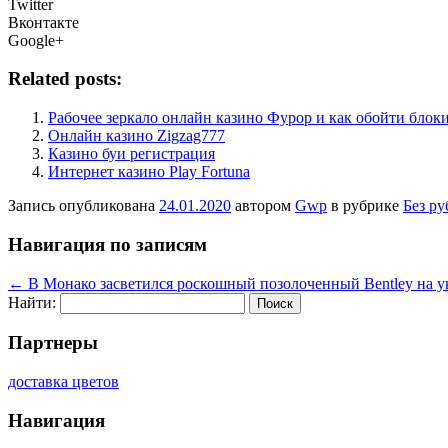
Twitter
Вконтакте
Google+
Related posts:
Рабочее зеркало онлайн казино Фурор и как обойти блок
Онлайн казино Zigzag777
Казино буи регистрация
Интернет казино Play Fortuna
Запись опубликована
24.01.2020
автором
Gwp
в рубрике
Без р
Навигация по записям
←
В Монако засветился роскошный позолоченный Bentley на у
Найти:
Партнеры
доставка цветов
Навигация