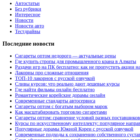
Автостатьи
Без рубрики
Интересное
Новости
Новости авто
Тестдрайвы
Последние новости
Сигареты оптом недорого — актуальные цены
Где купить стропы для промышленного крана в Алматы
Раздачи игр на ПК бесплатно: как не пропустить акции н
Лакорны про сложные отношения
ТОП-10 лакорнов с русской озвучкой
Сливы курсов: что реально дают дешевые курсы
Где найти фильмы онлайн бесплатно
Романтические корейские дорамы онлайн
Современные стандарты автосервиса
Сигареты оптом с богатым выбором марок
Как масштабировать торговлю сигаретами
Сигареты оптом: сравнение условий разных поставщиков
Курсы по искусственному интеллекту: популярное напра
Популярные дорамы Южной Кореи с русской озвучкой
Современные подходы к сохранению собственного суста