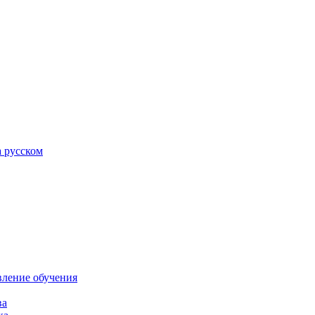
а русском
вление обучения
ва